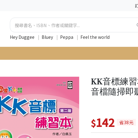
Hey Duggee
|
Bluey
|
Peppa
|
Feel the world
KK音標練習
音檔隨掃即聽
142
$
省38元