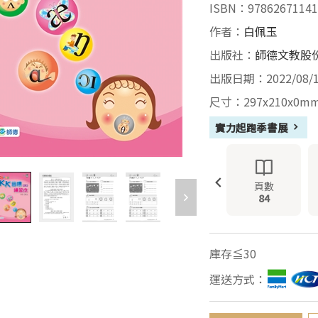
ISBN：97862671141
作者：
白佩玉
出版社：
師德文教股
出版日期：2022/08/
尺寸：297x210x0m
實力起跑季書展
頁數
84
庫存≦30
運送方式：