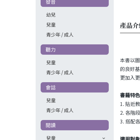
發音
幼兒
產品介
兒童
青少年 / 成人
聽力
本書以圖
兒童
的良好基
青少年 / 成人
更加入更
會話
書籍特色
兒童
1.
貼近教
青少年 / 成人
2.
各階
3.
搭配
閱讀
兒童
適用對象