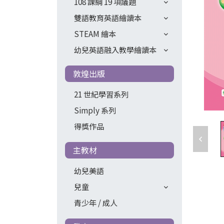
108 課綱 19 項議題
雙語教育英語繪讀本
STEAM 繪本
幼兒英語融入教學繪讀本
敦煌出版
21 世紀學習系列
Simply 系列
得獎作品
主教材
幼兒美語
兒童
青少年 / 成人