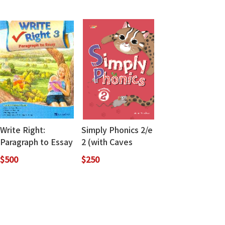
Write Right:
Simply Phonics 2/e
Paragraph to Essay
2 (with Caves
3 (with Workbook)
WebSource)
$500
$250