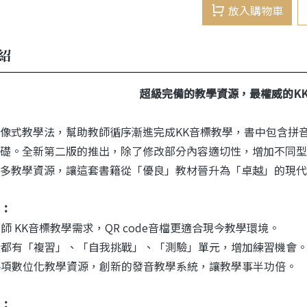
放入購物車
紹
超級完備的教學資源，最權威的K
像式教學法，幫助教師循序漸進完成KK音標教學，書中包含拼
礎。全新第二版的推出，除了修改部分內容適切性，增加不同型
多教學資源，讓這套書籍從「優良」教材晉升為「卓越」的現代
：
師 KK音標教學需求，QR code音檔更適合現今教學環境。
段都有「複習」、「自我挑戰」、「測驗」單元，增加練習機會
各項數位化教學資源，創新的發音教學系統，讓教學事半功倍。
：