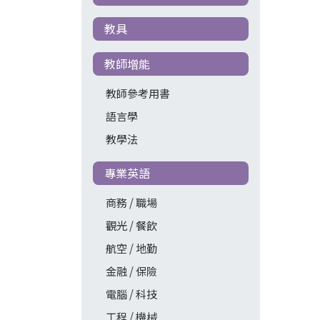
教具
教師增能
教師參考用書
語言學
教學法
專業英語
商務 / 職場
觀光 / 餐飲
航空 / 地勤
金融 / 保險
電腦 / 科技
工程 / 機械