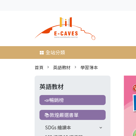
全站分類
首頁
英語教材
學習簿本
英語教材
📣暢銷榜
📚敦煌嚴選書單
SDGs 繪讀本