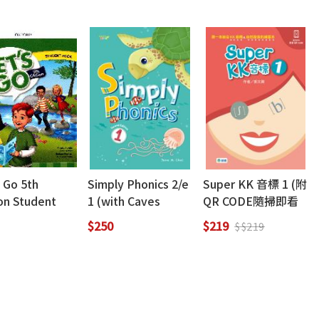
 Go 5th
Simply Phonics 2/e
Super KK 音標 1 (附
on Student
1 (with Caves
QR CODE隨掃即看
 4
WebSource)
即聽音檔)
$250
$219
$$219