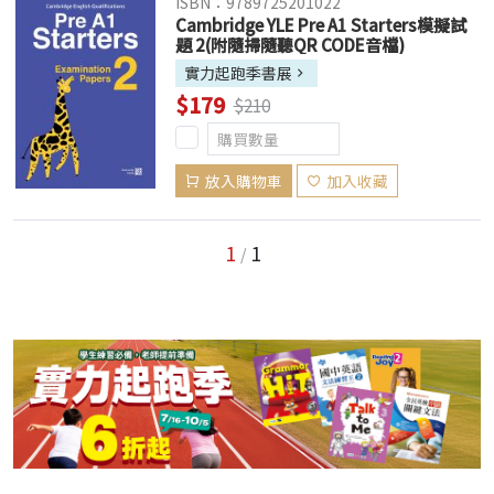
ISBN：9789725201022
Cambridge YLE Pre A1 Starters模擬試
題 2(附隨掃隨聽QR CODE音檔)
實力起跑季書展
$179
$210
放入購物車
加入收藏
1
1
/