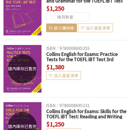
and Grammar for the TOEFL iBT Test
3/e (Audio available online)
$1,250
放入購物車
加入喜愛清單
ISBN：9780008695255
Collins English for Exams: Practice
Tests for the TOEFL iBT Test 3rd
Edition (Audio available online)
$1,380
國內庫存已售完
加入喜愛清單
ISBN：9780008695231
Collins English for Exams: Skills for the
TOEFL iBT Test: Reading and Writing
3rd Edition (Audio available online)
$1,250
國內庫存已售完