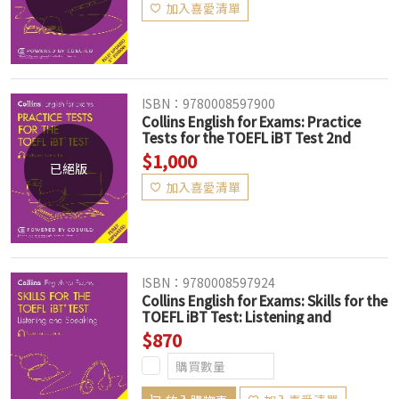
加入喜愛清單
ISBN：9780008597900
Collins English for Exams: Practice
Tests for the TOEFL iBT Test 2nd
Edition (Audio available online) (絕版售
$1,000
已絕版
完為止)
加入喜愛清單
ISBN：9780008597924
Collins English for Exams: Skills for the
TOEFL iBT Test: Listening and
Speaking 2nd Edition (Audio available
$870
online) (絕版售完為止)