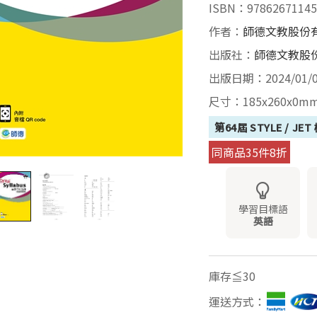
ISBN：97862671145
作者：
師德文教股份
出版社：
師德文教股
出版日期：2024/01/
尺寸：185x260x0m
第64屆 STYLE / J
同商品35件8折
學習目標語
英語
庫存≦30
運送方式：