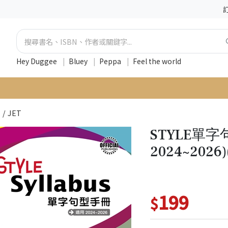
Hey Duggee
|
Bluey
|
Peppa
|
Feel the world
 / JET
STYLE單字
2024~202
199
$