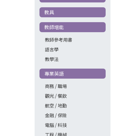
教具
教師增能
教師參考用書
語言學
教學法
專業英語
商務 / 職場
觀光 / 餐飲
航空 / 地勤
金融 / 保險
電腦 / 科技
工程 / 機械