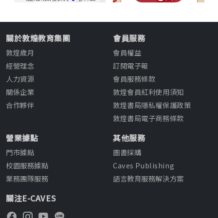
關於敦煌教育集團
會員服務
敦煌歲月
會員權益
經營理念
訂閱電子報
人力資源
會員服務條款
關係企業
敦煌會員紅利使用須知
合作夥伴
敦煌書局隱私權保護政策
敦煌書局電子商務條款
營業據點
其他服務
門市據點
圖書採購
校園服務據點
Caves Publishing
業務團隊服務
語言教育服務解決方案
關注E-CAVES