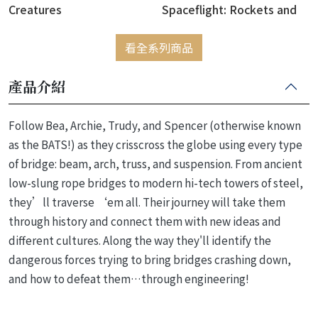
Creatures
Spaceflight: Rockets and
Rivalry
看全系列商品
產品介紹
Follow Bea, Archie, Trudy, and Spencer (otherwise known
as the BATS!) as they crisscross the globe using every type
of bridge: beam, arch, truss, and suspension. From ancient
low-slung rope bridges to modern hi-tech towers of steel,
they’ll traverse ‘em all. Their journey will take them
through history and connect them with new ideas and
different cultures. Along the way they'll identify the
dangerous forces trying to bring bridges crashing down,
and how to defeat them…through engineering!