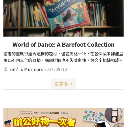
World of Dance: A Barefoot Collection
繪者的畫風很適合這樣的題材，儘管風格一致，在各個故事卻能呈
現出不同文化的風情，構圖排版也不失戲劇性，與文字相輔相成。
加上她擅長運用來自不同媒材的圖騰點綴在圖畫裡，異國情調更顯
om’s Murmurs
2024/09/12
濃郁。除了實體書包含的精美圖文外，還有英國女演員茱麗葉史蒂
文森所錄製的有聲書可在線上聆聽。如果對舞蹈或世界文化有興
看更多→
趣，很推薦納入收藏。