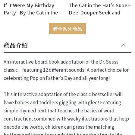
If It Were My Birthday
The Cat in the Hat's Super-
Party--By the Cat in the
Dee-Dooper Seek and
Hat (精裝版)
Find! (硬頁書)
看全系列商品
產品介紹
An interactive board book adaptation of the Dr. Seuss
classic—featuring 12 different sounds! A perfect choice for
celebrating Pop on Father's Day and all year long!
This interactive adaptation of the classic bestseller will
have babies and toddlers giggling with glee! Featuring
simple rhymed text that teaches the basics of word
construction, combined with wacky illustrations that help
decode the words, children can press the matching
buttons and listen to sounds that bring the story to life.