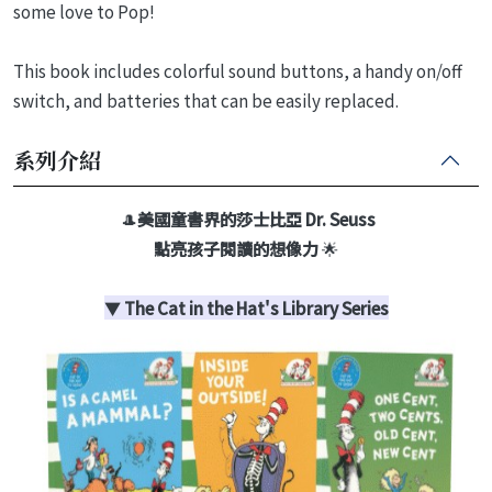
some love to Pop!
This book includes colorful sound buttons, a handy on/off
switch, and batteries that can be easily replaced.
系列介紹
🎩
美國童書界的莎士比亞 Dr. Seuss
點亮孩子閱讀的想像力
🌟
▼
The Cat in the Hat's Library Series