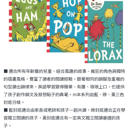
■ 適合所有年齡層的兒童，結合風趣的故事、瘋狂的角色與獨特
的插畫風格，豐富了讀者的閱讀經驗。跟著相同的韻腳及重複
的
句型讀出韻律來，英語學習變得簡單、有趣、琅琅上口，也
提供
了孩子創作韻文及發想點子的典範。
m
本系列由藍、綠、黃三色
封底分級。
■ 藍封底適合由家長或老師
和孩子一起共讀，綠封底適合正在學
習獨立閱讀的孩子，黃封
底適合有一定英文獨立閱讀基礎的孩
子。