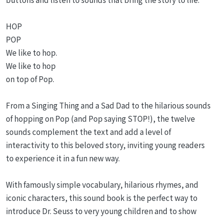
HOP
POP
We like to hop.
We like to hop
on top of Pop.
From a Singing Thing and a Sad Dad to the hilarious sounds
of hopping on Pop (and Pop saying STOP!), the twelve
sounds complement the text and add a level of
interactivity to this beloved story, inviting young readers
to experience it in a fun new way.
With famously simple vocabulary, hilarious rhymes, and
iconic characters, this sound book is the perfect way to
introduce Dr. Seuss to very young children and to show