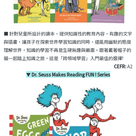
■ 針對兒童所設計的讀本，提供知識性的教育內容，有趣
的文字
與插畫，讓孩子在探索世界學習知識的同時，還能用幽
默的態度
理解世界，知識的學習不再是生硬無趣與嚴肅。跟著
戴著帽子的
貓一起踏上知識之旅，這是「跨領域學習」入門最
佳的選擇
!
CEFR:
A2
▼
Dr. Seuss Makes Reading FUN !
Series