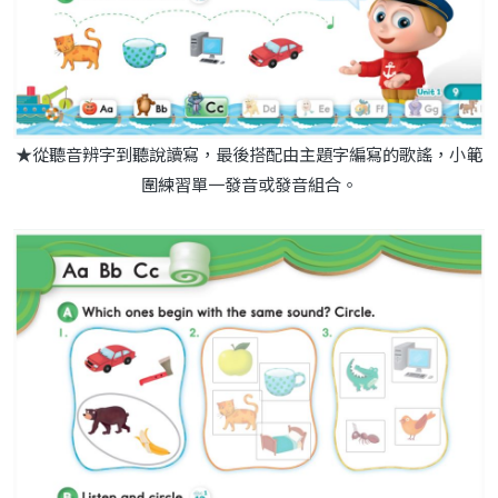
★從聽音辨字到聽說讀寫，最後搭配由主題字編寫的歌謠，小範
圍練習單一發音或發音組合。