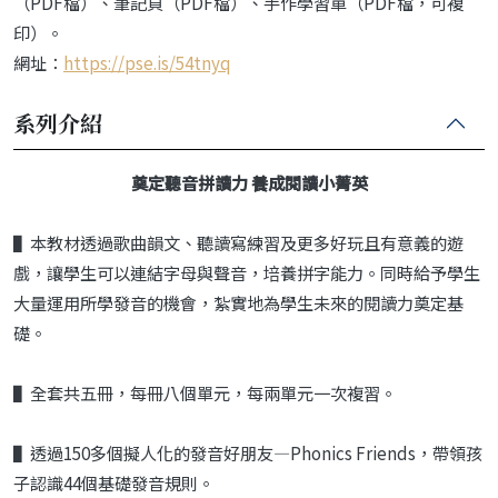
（PDF檔）、筆記頁（PDF檔）、手作學習單（PDF檔，可複
印）。
網址：
https://pse.is/54tnyq
系列介紹
奠定聽音拼讀力 養成閱讀小菁英
▌本教材透過歌曲韻文、聽讀寫練習及更多好玩且有意義的遊
戲，讓學生可以連結字母與聲音，培養拼字能力。同時給予學生
大量運用所學發音的機會，紮實地為學生未來的閱讀力奠定基
礎。
▌全套共五冊，每冊八個單元，每兩單元一次複習。
▌透過150多個擬人化的發音好朋友—Phonics Friends，帶領孩
子認識44個基礎發音規則。