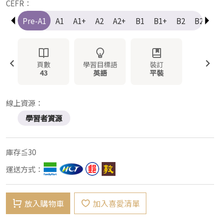
CEFR：
Pre-A1
A1
A1+
A2
A2+
B1
B1+
B2
B2+
頁數
學習目標語
裝訂
43
英語
平裝
線上資源：
學習者資源
庫存≦30
運送方式：
放入購物車
加入喜愛清單