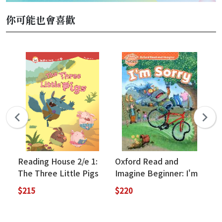
你可能也會喜歡
Reading House 2/e 1:
Oxford Read and
Bi
The Three Little Pigs
Imagine Beginner: I'm
Wo
Sorry (Book Only)
Au
$215
$220
$5