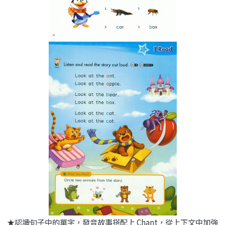
★認讀句子中的單字，發音故事搭配上 Chant，從上下文中加強