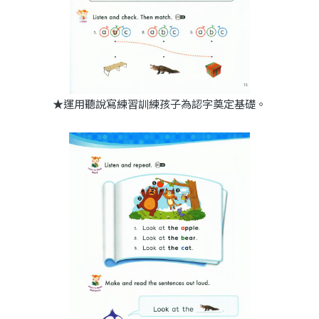
★運用聽說寫練習訓練孩子為認字奠定基礎。