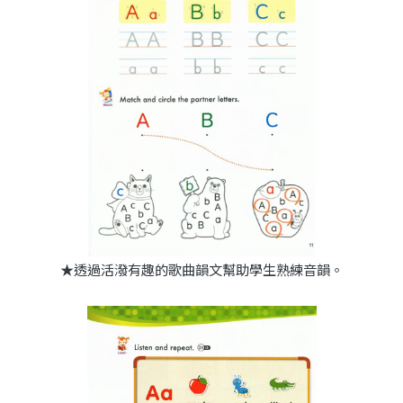
★透過活潑有趣的歌曲韻文幫助學生熟練音韻。