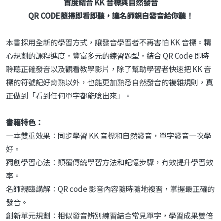
首度結合 KK 音標與自然發音
QR CODE隨掃即看即聽，讓名師親自發音給你聽！
本書採用全新的學習方式，讓發音學習者不再害怕 KK 音標。精
心規劃的課程進度，豐富多元的練習題型，結合 QR Code 即時
聆聽正確發音以及觀看教學影片，除了幫助學習者快速把 KK 音
標的符號記好背熟以外，也能更加熟悉自然發音的複雜規則，真
正做到「看到任何單字都能唸出來」。
書籍特色：
一本雙重效果：同步學習 KK 音標和自然發音，單字發音一次學
好。
獨創學習心法：顛覆傳統學習方法和記憶步驟，有效提升學習效
率。
名師親臨講解：QR code 影音內容隨時隨地複習，掌握最正確的
發音。
創新單元規劃：相似發音辨別練習結合常見單字，學習成果雙倍