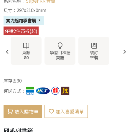
系列名稱：
Super KK 音標
尺寸：297x210x0mm
實力起跑季書展
任選2件75折(起)
頁數
學習目標語
裝訂
80
英語
平裝
庫存≦30
運送方式：
放入購物車
加入喜愛清單
同系列書籍