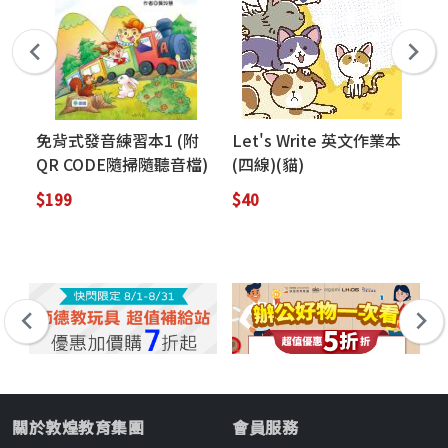
免背式發音練習本1 (附
Let's Write 英文作業本
Wr
QR CODE隨掃隨聽音檔)
(四線)(貓)
to
Wo
$199
$40
$5
關於敦煌教育集團
會員服務