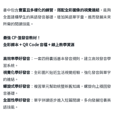
書中包含
豐富且多樣化的練習
，
搭配全彩圖像的視覺連結
，能夠
全面建構學生的英語發音基礎，增加英語單字量，進而發展未來
所需的閱讀技能。
最強 CP
值發音教材
！
全彩課本 + QR Code 音檔 +
線上教學資源
高效率學好發音
：一套四冊囊括基本發音規則，建立高效發音學
習系統。
視覺化學好發音
：全彩圖片貼近生活視覺經驗，強化發音與單字
的連結。
螺旋式學好發音
：複習單元幫助統整新舊知識，螺旋向上穩固發
音基礎。
全面性學好發音
：單字拼讀逐步進入短篇閱讀，多向發展培養英
語技能。