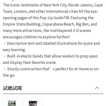
The iconic landmarks of New York City, Rio de Janeiro, Cape
Town, London, and other international cities fill the eye-
opening pages of this Pop-Up GuideTM. Featuring the
Empire State Building, Copacabana Beach, Big Ben, and
many more attractions, the multilayered 3-D scenes
encourages children to explore further!
• Descriptive text and labeled illustrations for quick and
easy learning
• Built-in elastic bands that allow readers to prop open
and display their favorite scene
• Sturdy construction that’s perfect for at-home or on-
the-go.
試聽試閱