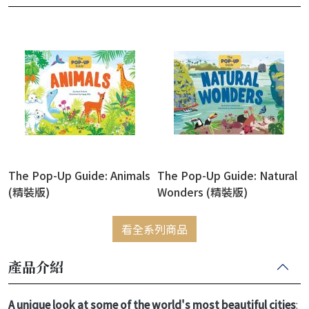
The Pop-Up Guide: Animals
The Pop-Up Guide: Natural
(精裝版)
Wonders (精裝版)
看全系列商品
產品介紹
A unique look at some of the world's most beautiful cities
: