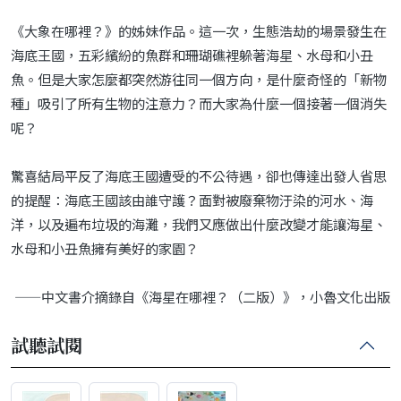
《大象在哪裡？》的姊妹作品。這一次，生態浩劫的場景發生在
海底王國，五彩繽紛的魚群和珊瑚礁裡躲著海星、水母和小丑
魚。但是大家怎麼都突然游往同一個方向，是什麼奇怪的「新物
種」吸引了所有生物的注意力？而大家為什麼一個接著一個消失
呢？
驚喜結局平反了海底王國遭受的不公待遇，卻也傳達出發人省思
的提醒：海底王國該由誰守護？面對被廢棄物汙染的河水、海
洋，以及遍布垃圾的海灘，我們又應做出什麼改變才能讓海星、
水母和小丑魚擁有美好的家園？
——中文書介摘錄自《海星在哪裡？（二版）》，小魯文化出版
試聽試閱