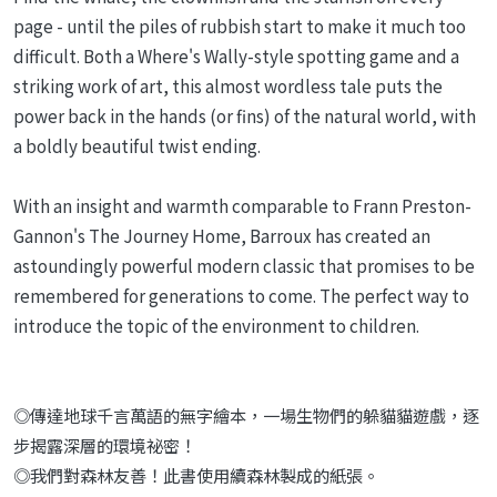
page - until the piles of rubbish start to make it much too
difficult. Both a Where's Wally-style spotting game and a
striking work of art, this almost wordless tale puts the
power back in the hands (or fins) of the natural world, with
a boldly beautiful twist ending.
With an insight and warmth comparable to Frann Preston-
Gannon's The Journey Home, Barroux has created an
astoundingly powerful modern classic that promises to be
remembered for generations to come. The perfect way to
introduce the topic of the environment to children.
◎傳達地球千言萬語的無字繪本，一場生物們的躲貓貓遊戲，逐
步揭露深層的環境祕密！
◎我們對森林友善！此書使用續森林製成的紙張。