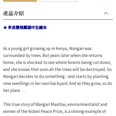
產品介紹
★ 李貞慧推薦國中生繪本
As a young girl growing up in Kenya, Wangari was
surrounded by trees. But years later when she returns
home, she is shocked to see whole forests being cut down,
and she knows that soon all the trees will be destroyed. So
Wangari decides to do something - and starts by planting
nine seedlings in her own backyard. And as they grow, so do
her plans . . .
This true story of Wangari Maathai, environmentalist and
winner of the Nobel Peace Prize, is a shining example of