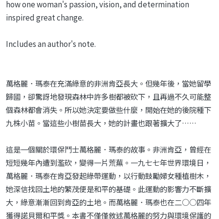
how one woman's passion, vision, and determination
inspired great change.
Includes an author's note.
萬格麗．瑪泰在充滿綠意的非洲肯亞長大。但幾年後，當她留學
歸國，卻驚訝地發現森林中許多樹都被砍下，且再過不久可能整
個森林都會消失。所以她決定要做些什麼，開始在她的後院種下
九株小苗。當這些小樹苗長大，她的計畫也跟著擴大了……
這是一個關於環保鬥士萬格麗．瑪泰的故事。非洲肯亞，曾經在
短短幾年內遭到濫砍，變得一片荒蕪。一九七七年世界環境日，
萬格麗．瑪泰在肯亞發起綠帶運動，以行動鼓勵婦女種植樹木，
她深信找回土地的繁茂便是和平的基礎。此運動的影響力不斷擴
大，綠意漸漸回到肯亞的土地。而萬格麗．瑪泰也在二○○四年
獲得諾貝爾和平獎。本書不僅僅敘述萬格麗的努力與環境保護的