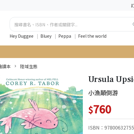
Hey Duggee
|
Bluey
|
Peppa
|
Feel the world
 繪讀本
陸域生態
Ursula Up
小漁顛倒游
760
$
ISBN：97800632755