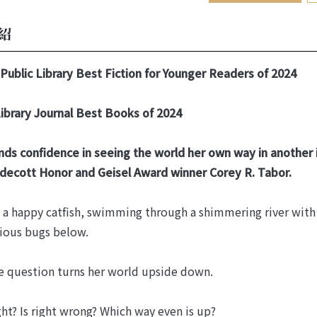
紹
Public Library Best Fiction for Younger Readers of 2024
ibrary Journal Best Books of 2024
inds confidence in seeing the world her own way in another
decott Honor and Geisel Award winner Corey R. Tabor.
s a happy catfish, swimming through a shimmering river with
ious bugs below.
e question turns her world upside down.
right? Is right wrong? Which way even is up?