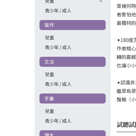
兒童
曾幾何時
青少年 / 成人
者害怕他
最獨特的
寫作
兒童
✦180
青少年 / 成人
作者精心
轉的震撼
文法
也讓小小
兒童
✦認識非
青少年 / 成人
繼翠鳥翠
字彙
鬚鮠（小
兒童
青少年 / 成人
試聽試
讀本