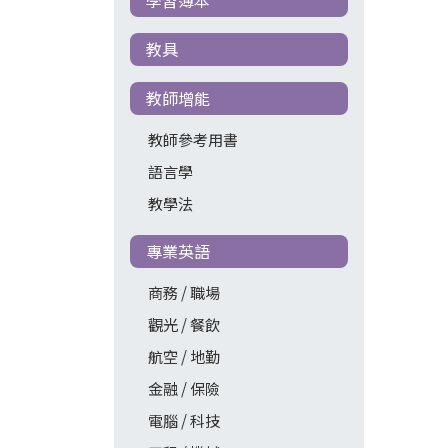
教具
教師增能
教師參考用書
語言學
教學法
專業英語
商務 / 職場
觀光 / 餐飲
航空 / 地勤
金融 / 保險
電腦 / 科技