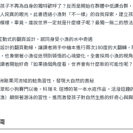
孩子不再為自身的獨特歡呼了？反而是開始在群體中低調合群，
人詫異的眼光。此書透過小漁對「不一樣」的自我探索，建立孩
模樣。畢竟，誰說世界一定就是什麼樣子呢？最獨一無二的想法
度互動式的翻頁設計，感同身受小漁的水中奇遇
設計的翻頁動線，讓讀者將手中繪本進行兩次180度的大翻轉
，也象徵著小漁從迷惘到頓悟的心境變化。全書採用小漁的視角
讀者開始好奇「如果換個角度看，世界會有什麼新的可能性呢？
洲剛果河流域的鯰魚習性，發現大自然的奧秘
翠和小狗賽門以後，科瑞 R. 塔博的第一本水底作品。活潑逗
漁）顛倒著游泳的習性，進而激發孩子對自然生態的好奇心與興
閱