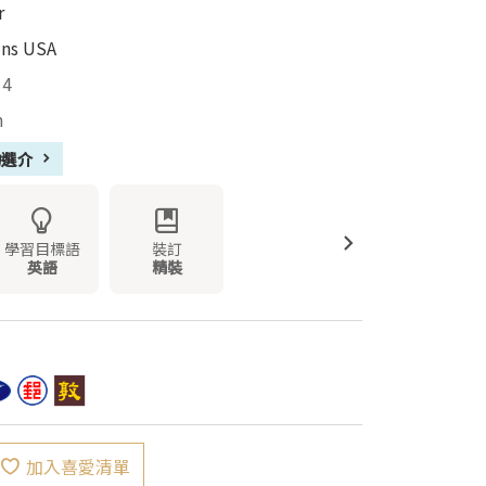
r
ins USA
14
m
物選介
學習目標語
裝訂
英語
精裝
加入喜愛清單