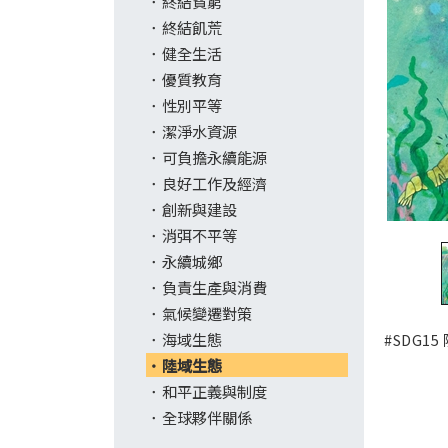
終結貧窮
終結飢荒
健全生活
優質教育
性別平等
潔淨水資源
可負擔永續能源
良好工作及經濟
創新與建設
消弭不平等
永續城鄉
負責生產與消費
氣候變遷對策
海域生態
#SDG1
陸域生態
和平正義與制度
全球夥伴關係