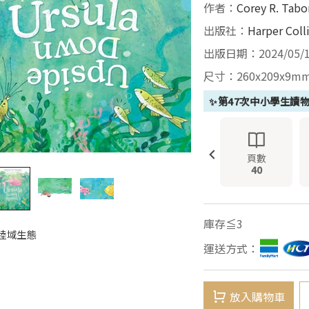
作者：
Corey R. Tabo
出版社：
Harper Coll
出版日期：2024/05/
尺寸：260x209x9m
✨第47次中小學生讀
頁數
40
庫存≦3
5 陸域生態
運送方式：
放入購物車