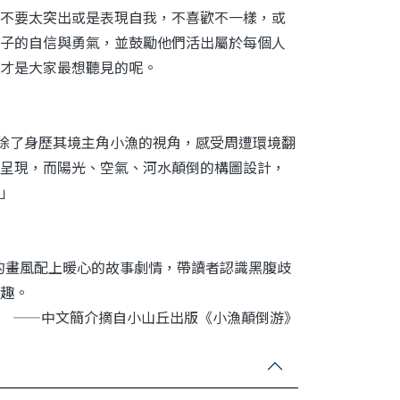
不要太突出或是表現自我，不喜歡不一樣，或
子的自信與勇氣，並鼓勵他們活出屬於每個人
才是大家最想聽見的呢。
，除了身歷其境主角小漁的視角，感受周遭環境翻
呈現，而陽光、空氣、河水顛倒的構圖設計，
」
趣的畫風配上暖心的故事劇情，帶讀者認識黑腹歧
趣。
——中文簡介摘自小山丘出版《小漁顛倒游》