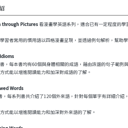
紹
n through Pictures
看漫畫學英語系列，適合已有一定程度的學
學習者常用的慣用語以四格漫畫呈現，並透過例句解析，幫助學
Idioms
書，每本書均有60個與身體相關的成語，藉由詼諧的句子範例
方式能以增進閱讀能力和加深對成語的了解。
wed Words
書，每系列書共介紹了120個外來語，針對每個單字有詳細介紹
方式能以增進閱讀能力和加深對外來語的了解。
sing Words