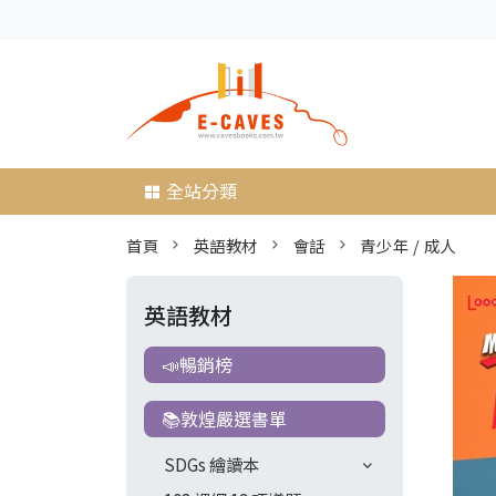
全站分類
首頁
英語教材
會話
青少年 / 成人
英語教材
📣暢銷榜
📚敦煌嚴選書單
SDGs 繪讀本