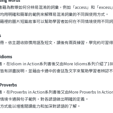
籍為教導如何分辨易混淆的詞彙，例如「access」和「excess」，
均用明確和簡單的範例來解釋易混淆詞彙的不同與使用方式。
籍裡的圖片短篇故事可以幫助學習者如何在不同情境使用不同詞
s
冊，依主題收錄慣用語及短文，讀後有兩頁練習，學完約可習得6
Idioms
，在Idiom in Action系列書後又由More Idioms系列介紹了
皆有詳盡說明，並藉由卡通中的會話及文字來幫助學習者辨認不
Proverbs
在Proverbs in Action系列書後又由More Proverbs In 
情境卡通與句子範例，對各諺語做出明確的定義。
方式能以增進閱讀能力和加深對諺語的了解。