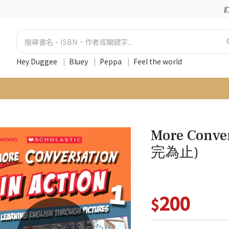
Hey Duggee
|
Bluey
|
Peppa
|
Feel the world
More Conve
完為止)
200
$