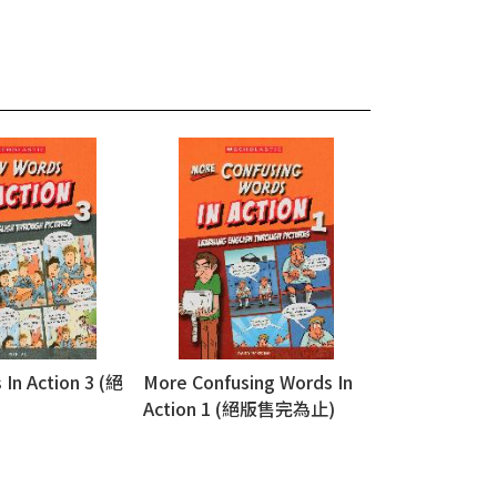
In Action 3 (絕
More Confusing Words In
)
Action 1 (絕版售完為止)