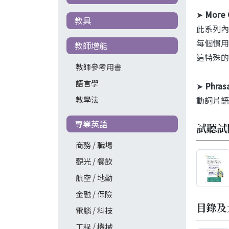
➤
More 
教具
此系列內
每個慣用
教師增能
這特殊的
教師參考用書
語言學
➤
Phras
教學法
動詞片語
專業英語
試聽試
商務 / 職場
觀光 / 餐飲
航空 / 地勤
金融 / 保險
目錄及
電腦 / 科技
工程 / 機械