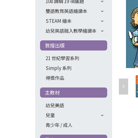
108 課綱 19 項議題
雙語教育英語繪讀本
STEAM 繪本
幼兒英語融入教學繪讀本
敦煌出版
21 世紀學習系列
Simply 系列
得獎作品
主教材
幼兒美語
兒童
青少年 / 成人