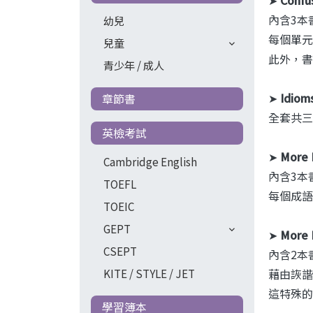
內含3本書
幼兒
每個單元
兒童
此外，書
青少年 / 成人
➤
Idiom
章節書
全套共三
英檢考試
➤
More 
Cambridge English
內含3本書
TOEFL
每個成語
TOEIC
GEPT
➤
More 
CSEPT
內含2本書，
藉由詼諧
KITE / STYLE / JET
這特殊的
學習簿本