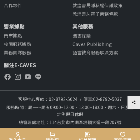
合作夥伴
敦煌書局隱私權保護政策
敦煌書局電子商務條款
營業據點
其他服務
門市據點
圖書採購
校園服務據點
Caves Publishing
業務團隊服務
語言教育服務解決方案
關注E-CAVES
客服中心專線：02-8792-5024
/
傳真:02-8792-5037
服務時間：周一～周五09:00~12:00、13:00~18:00，週六、日及國
定例假日休假
總管理處地址：114台北市內湖區堤頂大道一段207號
本網站建議採用chrome瀏覽器,瀏覽更順暢
28
Copyright © 2012~All rights reserved