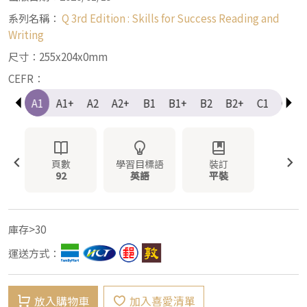
系列名稱：
Q 3rd Edition : Skills for Success Reading and
Writing
尺寸：255x204x0mm
CEFR：
e-A1
A1
A1+
A2
A2+
B1
B1+
B2
B2+
C1
C1+
頁數
學習目標語
裝訂
92
英語
平裝
庫存>30
運送方式：
放入購物車
加入喜愛清單