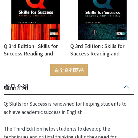
Q 3rd Edition : Skills for
Q 3rd Edition : Skills for
Success Reading and
Success Reading and
Writing Student Book 5
Writing Student Book 2
(with Online Practice) (密碼
(with Online Practice) (密碼
看全系列商品
銀漆一經刮開，恕不退換)
銀漆一經刮開，恕不退換)
產品介紹
Q: Skills for Success is renowned for helping students to
achieve academic success in English.
The Third Edition helps students to develop the
techniques and critical thinking skills they need for