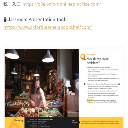
統一入口:
https://q3e.oxfordonlinepractice.com/
🖥Classroom Presentation Tool:
https://www.oxfordlearnersbookshelf.com/