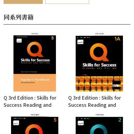
同系列書籍
Q 3rd Edition : Skills for
Q 3rd Edition : Skills for
Success Reading and
Success Reading and
Writing Teacher's Guide
Writing Split Student Book
5(with Teacher iQ Online &
1A (with Online Practice)
Classroom Presentation
(密碼銀漆一經刮開，恕不退
Tool)
換)