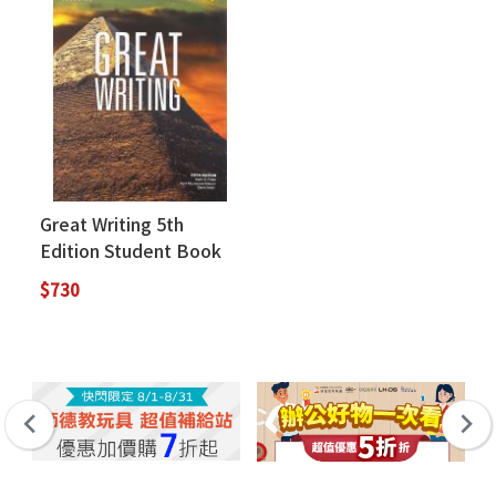
Great Writing 5th
Edition Student Book
with the Spark
$730
Platform 1 : Great
Sentences for Great
Paragraphs (附線上密
碼，一經刮開恕不退換)