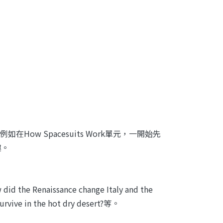
w Spacesuits Work單元，一開始先
趣。
issance change Italy and the
rvive in the hot dry desert?等。