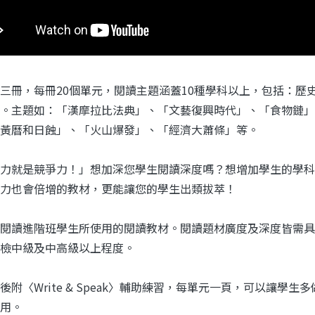
三冊，每冊20個單元，閱讀主題涵蓋10種學科以上，包括：歷
。主題如：「漢摩拉比法典」、「文藝復興時代」、「食物鏈」
黃曆和日蝕」、「火山爆發」、「經濟大蕭條」等。
力就是競爭力！」想加深您學生閱讀深度嗎？想增加學生的學科
力也會倍增的教材，更能讓您的學生出類拔萃！
閱讀進階班學生所使用的閱讀教材。閱讀題材廣度及深度皆需具
檢中級及中高級以上程度。
後附〈Write & Speak〉輔助練習，每單元一頁，可以讓
用。