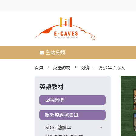
全站分類
首頁
英語教材
閱讀
青少年 / 成人
英語教材
📣暢銷榜
📚敦煌嚴選書單
SDGs 繪讀本