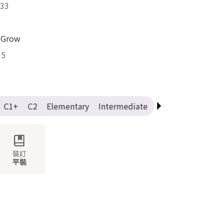
33
 Grow
15
C1+
C2
Elementary
Intermediate
Advanced
Pre-I
裝訂
平裝