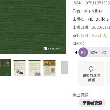
ISBN：97911253333
作者：
Mia Miller
出版社：
NE_Build &
出版日期：2020/01/
系列名稱：
Read Up
CEFR：
Pre-A1
A1
A1+
A2
A2+
B1
B1+
B2
B2+
C1
學習目標語
英語
線上資源：
學習者資源