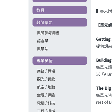
教具
▌書末附
教師增能
【單元課
教師參考用書
Getting 
語言學
提供課前
教學法
Buildin
專業英語
每單元讀
商務 / 職場
以「A Br
觀光 / 餐飲
航空 / 地勤
The Big
每單元皆有
金融 / 保險
rest of 
電腦 / 科技
工程 / 機械