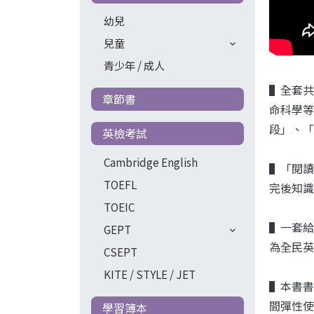
幼兒
兒童
青少年 / 成人
▌全套共
章節書
命科學等
段」、「
英檢考試
Cambridge English
▌「閱讀
TOEFL
完後知識
TOEIC
▌一套給
GEPT
為全民英
CSEPT
KITE / STYLE / JET
▌本書書
間彈性使
學習簿本