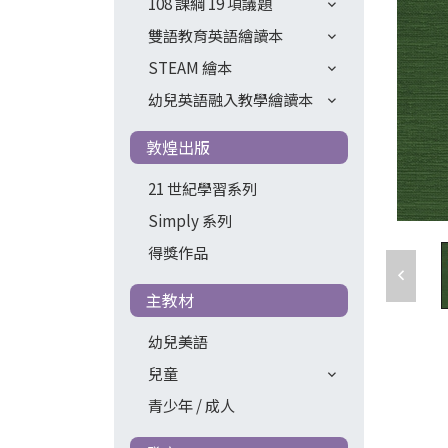
108 課綱 19 項議題
雙語教育英語繪讀本
STEAM 繪本
幼兒英語融入教學繪讀本
敦煌出版
21 世紀學習系列
Simply 系列
得獎作品
主教材
幼兒美語
兒童
青少年 / 成人