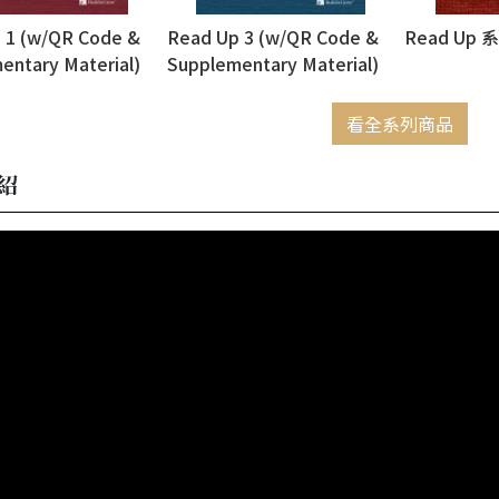
 1 (w/QR Code &
Read Up 3 (w/QR Code &
Read Up
entary Material)
Supplementary Material)
(GOP)
看全系列商品
紹