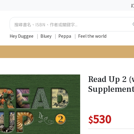
Hey Duggee
|
Bluey
|
Peppa
|
Feel the world
Read Up 2 
Supplementa
530
$