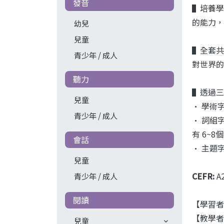
發音
▌培養學
的能力，
幼兒
兒童
▌全套共
青少年 / 成人
對世界的
聽力
▌透過三
兒童
• 學術
青少年 / 成人
• 詞組
有 6~
會話
• 主題
兒童
CEFR:
A
青少年 / 成人
閱讀
【學習者
【教學者
兒童