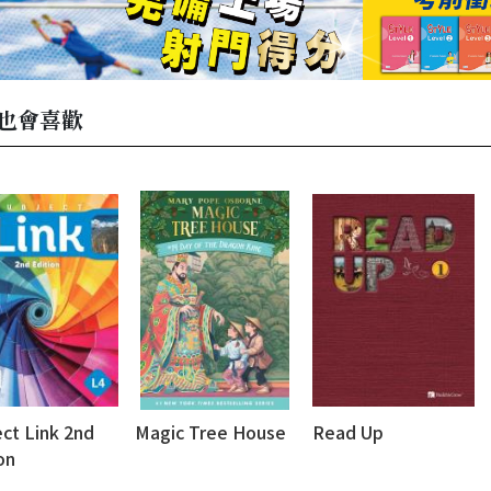
也會喜歡
ct Link 2nd
Magic Tree House
Read Up
on