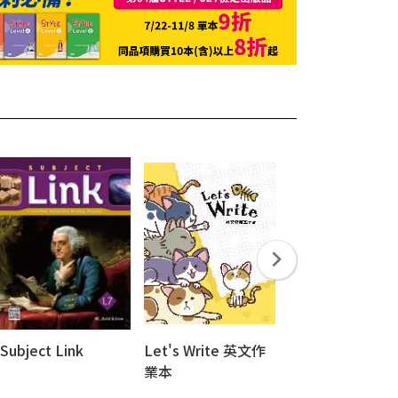
Subject Link
Let's Write 英文作
Penguin Reader
業本
(New Edition)