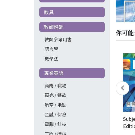
教具
教師增能
你可能
教師參考用書
語言學
教學法
專業英語
商務 / 職場
觀光 / 餐飲
航空 / 地勤
金融 / 保險
Subje
電腦 / 科技
Editi
工程 / 機械