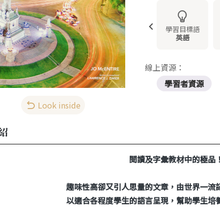
學習目標語
英語
線上資源：
學習者資源
Look inside
紹
閱讀及字彙教材中的極品
趣味性高卻又引人思量的文章，
由世界一流
以適合各程度學生的語言呈現，
幫助學生培