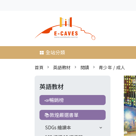
全站分類
首頁
英語教材
閱讀
青少年 / 成人
英語教材
📣暢銷榜
📚敦煌嚴選書單
SDGs 繪讀本