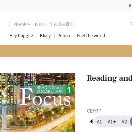
Hey Duggee
|
Bluey
|
Peppa
|
Feel the world
Reading and
CEFR：
Pre-A1
A1
A1+
A2