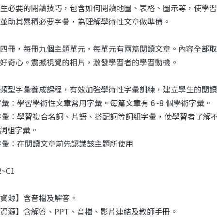
生必要的閱讀技巧，包含如何閱讀地圖、表格、圖示等，使學習
並助其累積必要字彙，為理解學術性文章做準備。
四冊，每冊九個主題單元，每單元有兩篇閱讀文章。內容全部取
好奇心。震撼視覺的相片，激發學習者的學習動機。
類型字彙養成課程，有效加強學術性字彙訓練，建立學生的閱讀
字彙：學習學術性文章常用字彙。每篇文章有 6~8 個學術字彙。
字彙：學習複合名詞、片語、搭配詞等詞組字彙，使學習者了解
8個詞組字彙。
字彙：在閱讀文章前先認識該主題所使用
2~C1
資源】含音檔及解答。
資源】含解答、PPT、音檔、影片連結及教師手冊。