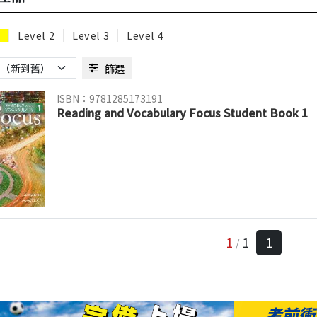
1
Level 2
Level 3
Level 4
篩選
ISBN：9781285173191
Reading and Vocabulary Focus Student Book 1
1
1
1
/