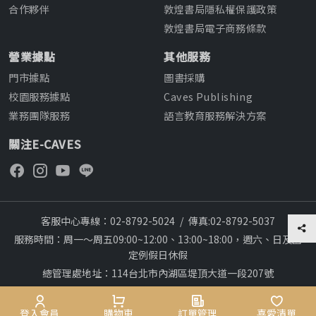
合作夥伴
敦煌書局隱私權保護政策
敦煌書局電子商務條款
營業據點
其他服務
門市據點
圖書採購
校園服務據點
Caves Publishing
業務團隊服務
語言教育服務解決方案
關注E-CAVES
客服中心專線：02-8792-5024
/
傳真:02-8792-5037
服務時間：周一～周五09:00~12:00、13:00~18:00，週六、日及國
定例假日休假
總管理處地址：114台北市內湖區堤頂大道一段207號
本網站建議採用chrome瀏覽器,瀏覽更順暢
Copyright © 2012~All rights reserved
登入會員
購物車
訂單管理
喜愛清單