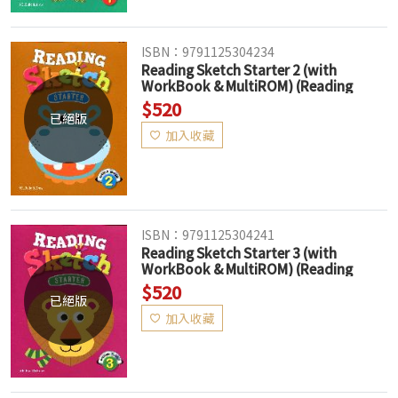
ISBN：9791125304234
Reading Sketch Starter 2 (with
WorkBook & MultiROM) (Reading
Comprehension) (絕版售完為止)
$520
已絕版
加入收藏
ISBN：9791125304241
Reading Sketch Starter 3 (with
WorkBook & MultiROM) (Reading
Comprehension) (絕版售完為止)
$520
已絕版
加入收藏