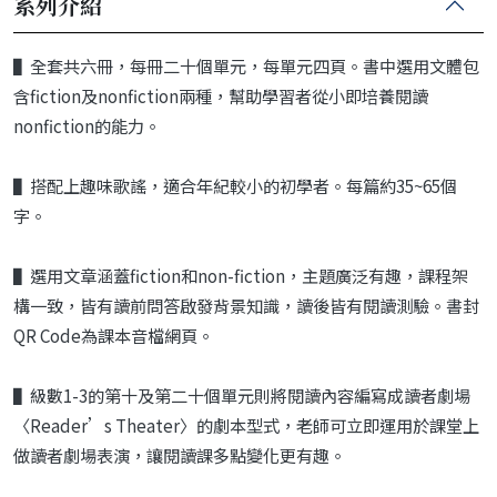
系列介紹
▌全套共六冊，每冊二十個單元，每單元四頁。書中選用文體包
含fiction及nonfiction兩種，幫助學習者從小即培養閱讀
nonfiction的能力。
▌搭配上趣味歌謠，適合年紀較小的初學者。每篇約35~65個
字。
▌選用文章涵蓋fiction和non-fiction，主題廣泛有趣，課程架
構一致，皆有讀前問答啟發背景知識，讀後皆有閱讀測驗。書封
QR Code為課本音檔網頁。
▌級數1-3的第十及第二十個單元則將閱讀內容編寫成讀者劇場
〈Reader’s Theater〉的劇本型式，老師可立即運用於課堂上
做讀者劇場表演，讓閱讀課多點變化更有趣。