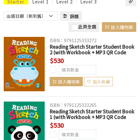
Starter
Level 1
Level 2
Level 3
篩選
此頁全選
放入購物車
ISBN：9791125333272
Reading Sketch Starter Student Book
2 (with Workbook + MP3 QR Code
download)
$530
放入購物車
加入收藏
ISBN：9791125333265
Reading Sketch Starter Student Book
1 (with Workbook + MP3 QR Code
download)
$530