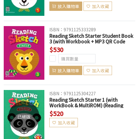
放入購物車
加入收藏
ISBN：9791125333289
Reading Sketch Starter Student Book
3 (with Workbook + MP3 QR Code
download)
$530
放入購物車
加入收藏
ISBN：9791125304227
Reading Sketch Starter 1 (with
WorkBook & MultiROM) (Reading
Comprehension) (絕版售完為止)
$520
已絕版
加入收藏