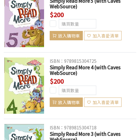
Simply Read More 5 (with Caves
WebSource)
$200
放入購物車
加入喜愛清單
ISBN：9789815304725
Simply Read More 4 (with Caves
WebSource)
$200
放入購物車
加入喜愛清單
ISBN：9789815304718
Simply Read More 3 (with Caves
WebSource)