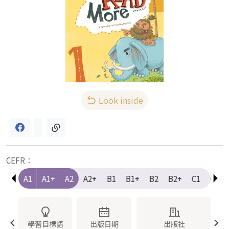
Look inside
CEFR：
e-A1
A1
A1+
A2
A2+
B1
B1+
B2
B2+
C1
C1+
學習目標語
出版日期
出版社