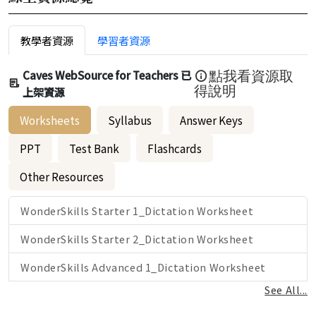
教學者資源
學習者資源
Caves WebSource for Teachers 已
點我看資源取
上架資源
得說明
Worksheets
Syllabus
Answer Keys
PPT
Test Bank
Flashcards
Other Resources
WonderSkills Starter 1_Dictation Worksheet
WonderSkills Starter 2_Dictation Worksheet
WonderSkills Advanced 1_Dictation Worksheet
See All...