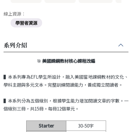
線上資源：
學習者資源
系列介紹
🎯
美國課綱教材核心課程改編
▌
本系列專為
EFL
學生所設計，融入美國當地
課綱教材的文化、
學科主題與多元文本。完
整訓練閱讀能力，養成獨立閱讀者。
▌
本系列分為五個級別，根據學生能力增加閱
讀文章的字數
。一
個級別三冊，共
15
冊。每
冊
12
個單元。
Starter
30-50字