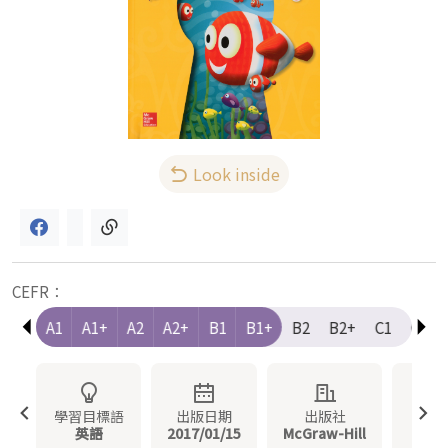
Look inside
CEFR：
e-A1
A1
A1+
A2
A2+
B1
B1+
B2
B2+
C1
C1+
學習目標語
出版日期
出版社
冊
英語
2017/01/15
McGraw-Hill
1