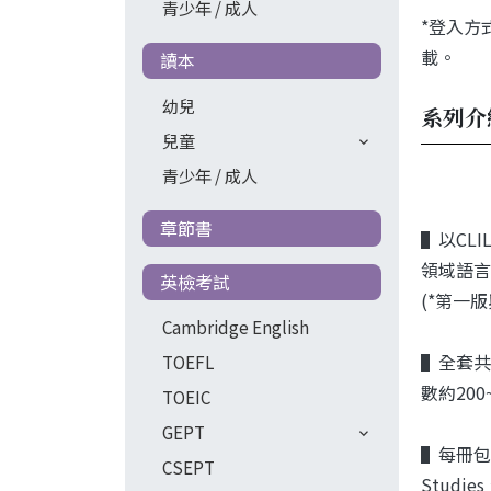
青少年 / 成人
*登入方式
載。
讀本
幼兒
系列介
兒童
青少年 / 成人
章節書
▌以CL
領域語言
英檢考試
(*第一
Cambridge English
▌全套共分
TOEFL
數約200
TOEIC
GEPT
▌每冊包
CSEPT
Studie