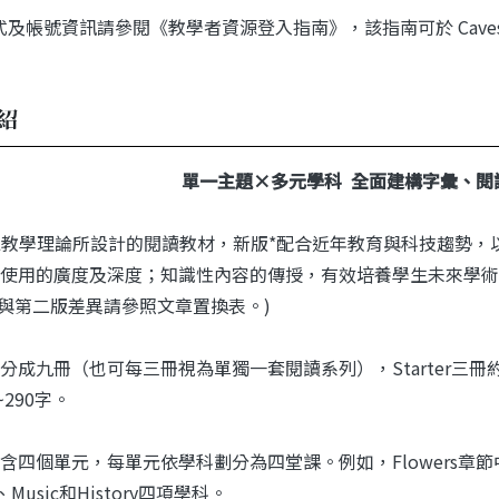
及帳號資訊請參閱《教學者資源登入指南》，該指南可於 Caves WebS
紹
單一主題×多元學科 全面建構字彙、閱
IL教學理論所設計的閱讀教材，新版*配合近年教育與科技趨勢
使用的廣度及深度；知識性內容的傳授，有效培養學生未來學術
版與第二版差異請參照文章置換表。)
成九冊（也可每三冊視為單獨一套閱讀系列），Starter三冊約90~1
~290字。
含四個單元，每單元依學科劃分為四堂課。例如，Flowers章節中，四
s、Music和History四項學科。