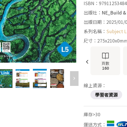
ISBN：97911253484
出版社：
NE_Build &
出版日期：2025/01/
系列名稱：
Subject L
尺寸：275x210x0m
頁數
160
線上資源：
學習者資源
庫存>30
運送方式：