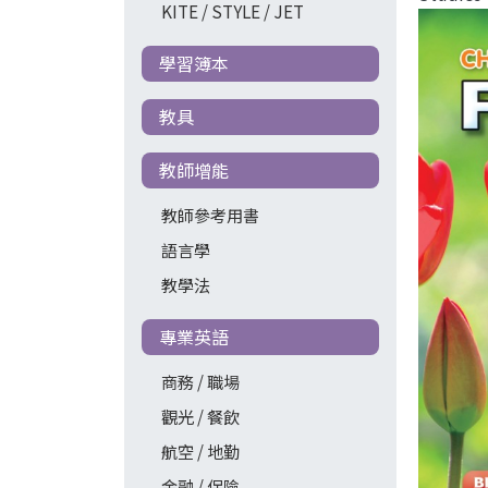
KITE / STYLE / JET
學習簿本
教具
教師增能
教師參考用書
語言學
教學法
專業英語
商務 / 職場
觀光 / 餐飲
航空 / 地勤
金融 / 保險