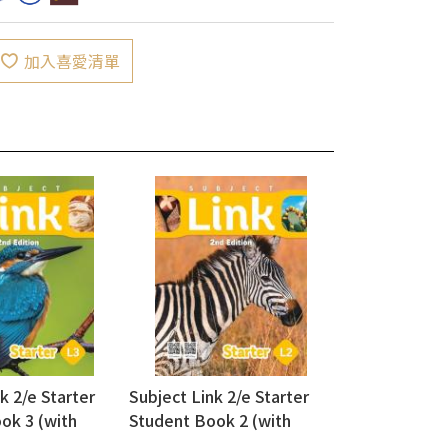
加入喜愛清單
k 2/e Starter
Subject Link 2/e Starter
ok 3 (with
Student Book 2 (with
workbook)