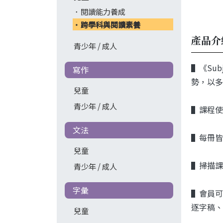
閱讀能力養成
跨學科與閱讀素養
產品介
青少年 / 成人
▌《Sub
寫作
勢，以多
兒童
青少年 / 成人
▌課程使
文法
▌每冊皆
兒童
▌掃描課
青少年 / 成人
字彙
▌會員可
逐字稿、
兒童