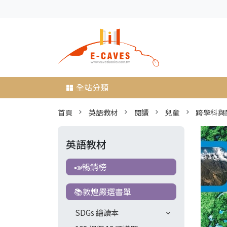
全站分類
首頁
英語教材
閱讀
兒童
跨學科與
英語教材
📣暢銷榜
📚敦煌嚴選書單
SDGs 繪讀本