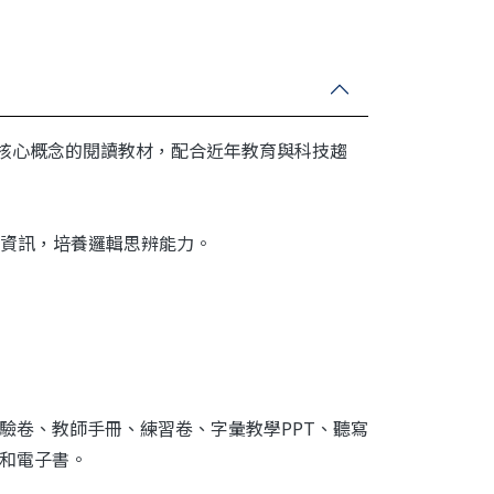
整合學習）為核心概念的閱讀教材，配合近年教育與科技趨
資訊，培養邏輯思辨能力。
。
測驗卷、教師手冊、練習卷、字彙教學PPT、聽寫
檔和電子書。