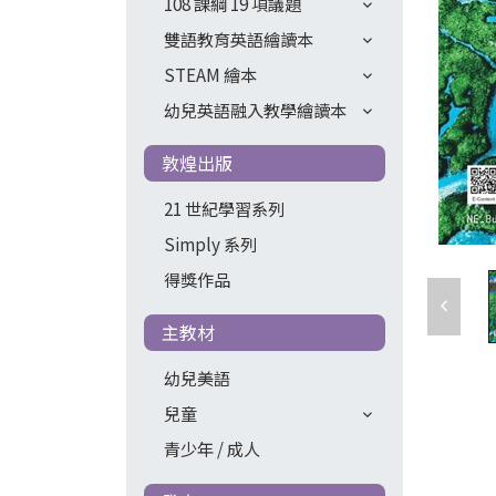
108 課綱 19 項議題
雙語教育英語繪讀本
STEAM 繪本
幼兒英語融入教學繪讀本
敦煌出版
21 世紀學習系列
Simply 系列
得獎作品
主教材
幼兒美語
兒童
青少年 / 成人