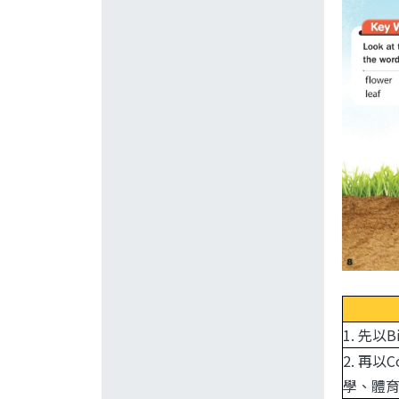
1. 先
2. 再
學、體