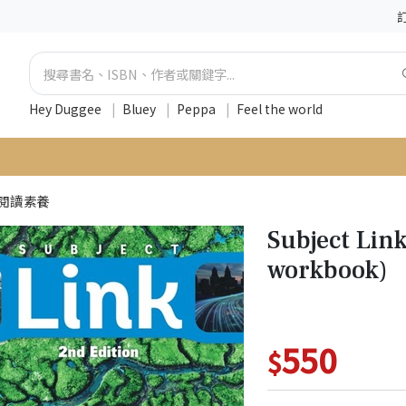
Hey Duggee
|
Bluey
|
Peppa
|
Feel the world
閱讀素養
Subject Link
workbook)
550
$