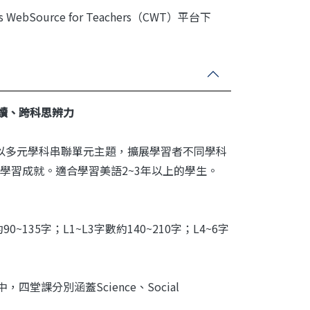
ource for Teachers（CWT）平台下
讀、跨科思辨力
，以多元學科串聯單元主題，擴展學習者不同學科
學習成就。適合學習美語2~3年以上的學生。
35字；L1~L3字數約140~210字；L4~6字
堂課分別涵蓋Science、Social