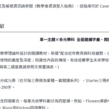
及帳號資訊請參閱《教學者資源登入指南》，該指南可於 Caves WebS
紹
單一主題×多元學科 全面建構字彙、閱
IL教學理論所設計的閱讀教材，新版*配合近年教育與科技趨勢
使用的廣度及深度；知識性內容的傳授，有效培養學生未來學術
版與第二版差異請參照文章置換表。)
成九冊（也可每三冊視為單獨一套閱讀系列），Starter三冊約90~1
~290字。
含四個單元，每單元依學科劃分為四堂課。例如，Flowers章節中，四
s、Music和History四項學科。