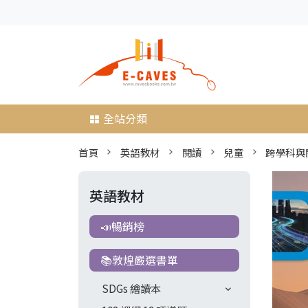
全站分類
首頁
英語教材
閱讀
兒童
跨學科與
英語教材
📣暢銷榜
📚敦煌嚴選書單
SDGs 繪讀本