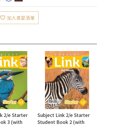
加入喜愛清單
k 2/e Starter
Subject Link 2/e Starter
ok 3 (with
Student Book 2 (with
workbook)