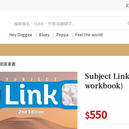
Hey Duggee
|
Bluey
|
Peppa
|
Feel the world
閱讀素養
Subject Link
workbook)
550
$