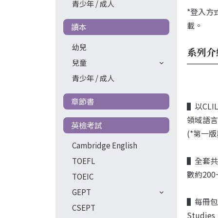
青少年 / 成人
*登入方式
載。
讀本
幼兒
系列介
兒童
青少年 / 成人
章節書
▌以CL
領域語言
英檢考試
(*第一
Cambridge English
▌全套共分
TOEFL
數約200
TOEIC
GEPT
▌每冊包
CSEPT
Studie