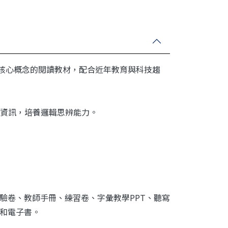
整合學習）為核心概念的閱讀教材，配合近年教育與科技趨
資訊，培養邏輯思辨能力。
。
測驗卷、教師手冊、練習卷、字彙教學PPT、聽寫
檔和電子書。