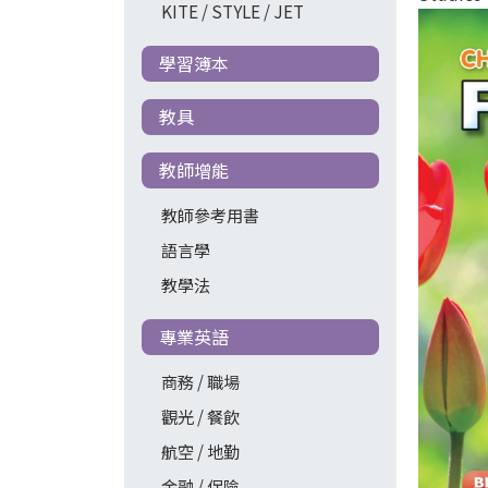
KITE / STYLE / JET
學習簿本
教具
教師增能
教師參考用書
語言學
教學法
專業英語
商務 / 職場
觀光 / 餐飲
航空 / 地勤
金融 / 保險