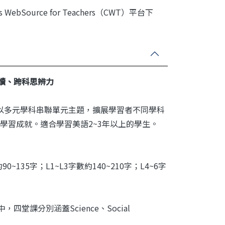
ource for Teachers（CWT）平台下
讀、跨科思辨力
，以多元學科串聯單元主題，擴展學習者不同學科
學習成就。適合學習美語2~3年以上的學生。
35字；L1~L3字數約140~210字；L4~6字
堂課分別涵蓋Science、Social