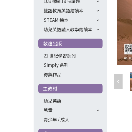
108 課綱 19 項議題
雙語教育英語繪讀本
STEAM 繪本
幼兒英語融入教學繪讀本
敦煌出版
21 世紀學習系列
Simply 系列
得獎作品
主教材
幼兒美語
兒童
青少年 / 成人