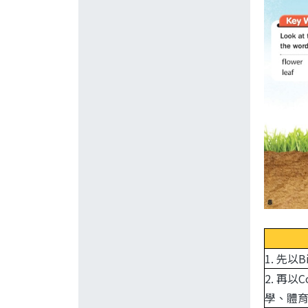
1. 先
2. 再
學、體