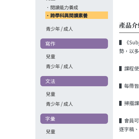
閱讀能力養成
跨學科與閱讀素養
產品介
青少年 / 成人
▌《Sub
寫作
勢，以多
兒童
青少年 / 成人
▌課程使
文法
▌每冊皆
兒童
▌掃描課
青少年 / 成人
字彙
▌會員可
逐字稿、
兒童