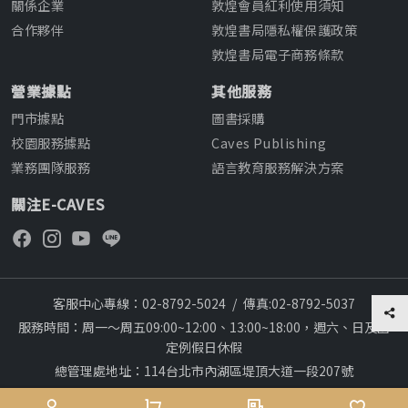
關係企業
敦煌會員紅利使用須知
合作夥伴
敦煌書局隱私權保護政策
敦煌書局電子商務條款
營業據點
其他服務
門市據點
圖書採購
校園服務據點
Caves Publishing
業務團隊服務
語言教育服務解決方案
關注E-CAVES
客服中心專線：02-8792-5024
/
傳真:02-8792-5037
服務時間：周一～周五09:00~12:00、13:00~18:00，週六、日及國
定例假日休假
總管理處地址：114台北市內湖區堤頂大道一段207號
本網站建議採用chrome瀏覽器,瀏覽更順暢
28