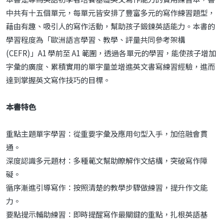
中共有十五個單元，每單元皆安排了豐富多元的寫作練習題型，
藉由有趣、吸引人的寫作活動，幫助孩子鍛鍊英語能力。本書的
學習程度為「歐洲語言學習、教學、評量共同參考架構
(CEFR)」A1 學前至 A1 範圍，透過各單元的學習，能使孩子增加
字彙的廣度、累積實用的單字量並增進英文書寫練習經驗，進而
達到掌握英文寫作技巧的目標。
本書特色
重點主題單字學習：從重要字彙及應用句型入手，加倍融會貫
通。
深度認識多元題材：多種範文幫助瞭解作文結構，突破寫作障
礙。
循序漸進引導寫作：按照清楚的教學步驟做練習，提升作文能
力。
要點提示輔助練習：即時提醒寫作最關鍵的重點，扎根英語基