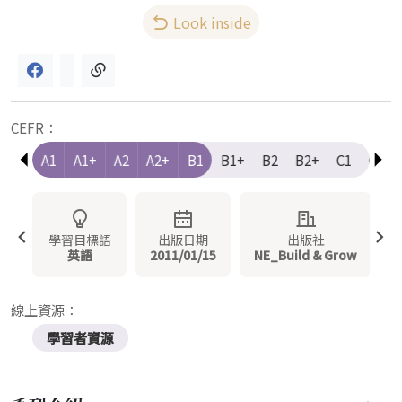
Look inside
CEFR：
e-A1
A1
A1+
A2
A2+
B1
B1+
B2
B2+
C1
C1+
學習目標語
出版日期
出版社
英語
2011/01/15
NE_Build & Grow
線上資源：
學習者資源