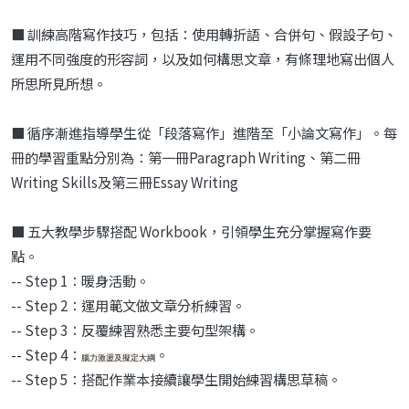
■
訓練高階寫作技巧，包括：使用轉折語、合併句、假設子句、
運用不同
強度的形容詞，以及如何構思文章，有條理地寫出個人
所思所見所想。
■ 循序漸進指導學生從「段落寫作」進階至「小論文寫作」。每
冊的學習
重點分別為：第一冊
Paragraph Writing
、第二冊
Writing Skills
及第三冊
Essay Writing
■ 五大教學步驟搭配 Workbook，引領學生充分掌握寫作要
點。
-- Step 1：暖身活動。
-- Step 2：運用範文做文章分析練習。
-- Step 3：反覆練習熟悉主要句型架構。
-- Step 4：
。
腦力激盪及擬定大綱
-- Step 5：搭配作業本接續讓學生開始練習構思草稿。