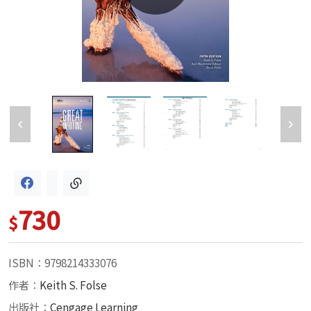
730
$
ISBN：9798214333076
作者：
Keith S. Folse
出版社：
Cengage Learning