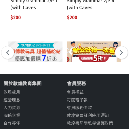
Simply Grammar 2/e 1
Simply Grammar 2/e 4
Si
(with Caves
(with Caves
(w
WebSource)
WebSource)
We
$200
$200
$2
關於敦煌教育集團
會員服務
敦煌歲月
會員權益
經營理念
訂閱電子報
人力資源
會員服務條款
關係企業
敦煌會員紅利使用須知
合作夥伴
敦煌書局隱私權保護政策