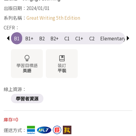
出版日期：2024/01/01
系列名稱：
Great Writing 5th Edition
CEFR：
A2+
B1
B1+
B2
B2+
C1
C1+
C2
Elementary
I
學習目標語
裝訂
英語
平裝
線上資源：
學習者資源
庫存=0
運送方式：