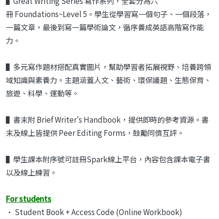
▌
Great Writing Series
寫作系列，全套分為六
冊
Foundations~Level 5
。學生從
學習寫一個句子、一個段落，
一篇文章，最後到寫一篇學術論文，循序養成
英語高階寫作能
力。
▌
多元寫作題材搭配真實圖片，幫助學習者拓展視野、培養跨領
域知識與素養
力。主題涵蓋人文、藝術、環保議題、生態保育、
旅遊、科學、運動等。
▌
書末附
Brief Writer's Handbook
，提供即時的參考資源。書
末及線上皆提供
Peer Editing Forms
，鼓勵同儕互評。
▌學生課本附序號可註冊Spark線上平台，內容包含課本電子書
以及線上練習。
For students
• Student Book + Access Code (Online Workbook)