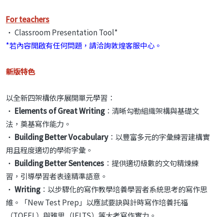
For teachers
• Classroom Presentation Tool*
*若內容開啟有任何問題，請洽詢敦煌客服中心。
新版特色
以全新四架構依序展開單元學習：
•
Elements of Great Writing
：清晰勾勒組織架構與基礎文
法，奠基寫作能力。
•
Building Better Vocabulary
：以豐富多元的字彙練習建構實
用且程度適切的學術字彙。
•
Building Better Sentences
：提供適切級數的文句精煉練
習，引導學習者表達精準語意。
•
Writing
：以步驟化的寫作教學培養學習者系統思考的寫作思
維。「New Test Prep」以應試要訣與計時寫作培養托福
（TOEFL）與雅思（IELTS）等大考寫作實力。