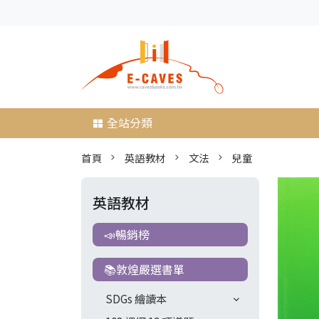
全站分類
首頁
英語教材
文法
兒童
英語教材
📣暢銷榜
📚敦煌嚴選書單
SDGs 繪讀本