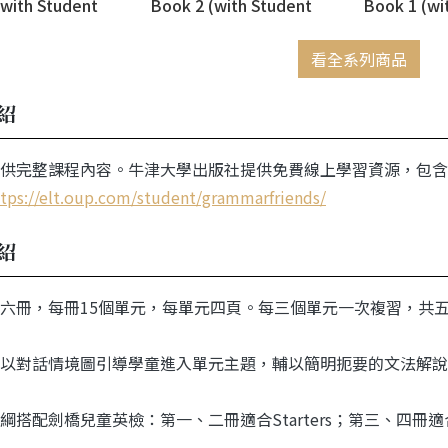
(with Student
Book 2 (with Student
Book 1 (wi
)
Website)
Website)
看全系列商品
紹
供完整課程內容。牛津大學出版社提供免費線上學習資源，包含
tps://elt.oup.com/student/grammarfriends/
紹
六冊，每冊
15
個單元，每
單元四頁。每三個單元一次複習，
共
以對話情境圖引導學童進入
單元主題，輔以簡明扼要的文法解
說
綱搭配劍橋兒童英檢：第
一、二冊適合
Starters
；第三、四
冊適