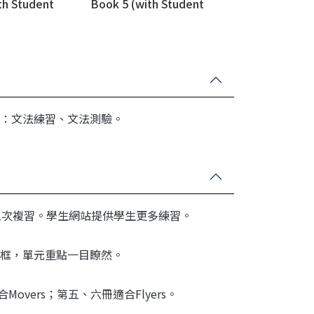
th Student
Book 5 (with Student
Website)
：文法練習、文法測驗。
五次複習。學生網站提供學生更
多練習。
框，單元重點一目瞭然。
合
Movers
；第五、六冊適合
Flyers
。