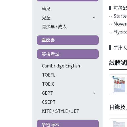
▌可搭配
幼兒
-- Start
兒童
-- Mover
青少年 / 成人
-- Flyer
章節書
▌牛津大
英檢考試
試聽試
Cambridge English
TOEFL
TOEIC
GEPT
CSEPT
目錄及
KITE / STYLE / JET
學習簿本