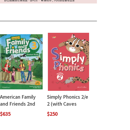
American Family
Simply Phonics 2/e
and Friends 2nd
2 (with Caves
Edition Student
WebSource)
$635
$250
Book 3