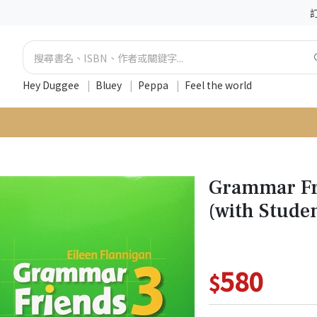
Hey Duggee
|
Bluey
|
Peppa
|
Feel the world
Grammar Fr
(with Stude
580
$