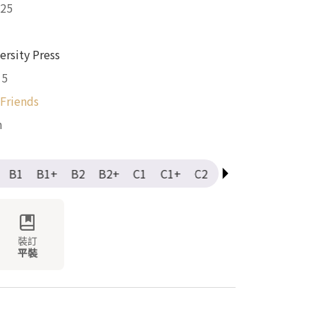
25
ersity Press
15
Friends
m
B1
B1+
B2
B2+
C1
C1+
C2
Elementary
Int
裝訂
平裝