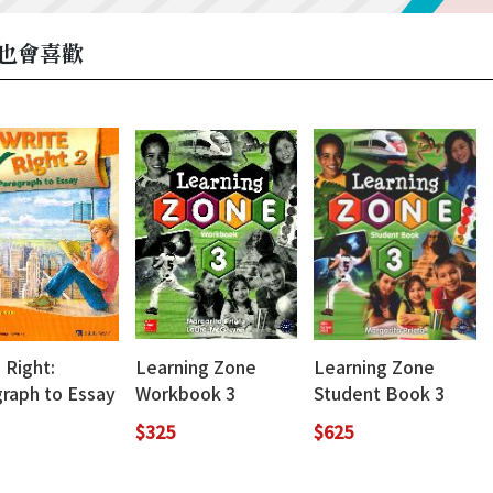
也會喜歡
 Right:
Learning Zone
Learning Zone
graph to Essay
Workbook 3
Student Book 3
ith Workbook)
(with QR Code
$325
$625
Download)