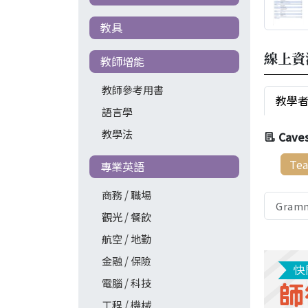
教具
線上資
教師增能
教師參考用書
教學
語言學
教學法
Cave
Tea
專業英語
商務 / 職場
Gramm
觀光 / 餐飲
航空 / 地勤
金融 / 保險
電腦 / 科技
工程 / 機械