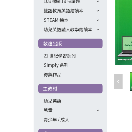
108 課綱 19 項議題
雙語教育英語繪讀本
STEAM 繪本
幼兒英語融入教學繪讀本
敦煌出版
21 世紀學習系列
Simply 系列
得獎作品
主教材
幼兒美語
兒童
青少年 / 成人