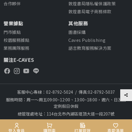
合作夥伴
敦煌書局隱私權保護政策
敦煌書局電子商務條款
營業據點
其他服務
門市據點
圖書採購
校園服務據點
Caves Publishing
業務團隊服務
語言教育服務解決方案
關注E-CAVES
客服中心專線：02-8792-5024
/
傳真:02-8792-5037
服務時間：周一～周五09:00~12:00、13:00~18:00，週六、日及國
定例假日休假
總管理處地址：114台北市內湖區堤頂大道一段207號
本網站建議採用chrome瀏覽器,瀏覽更順暢
Copyright © 2012~All rights reserved
登入會員
購物車
訂單管理
喜愛清單