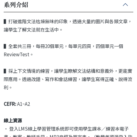
系列介紹
▌
打破進階文法枯燥無味的印象，透
過大量的圖片與各類文章，
讓學生
了解文法就在生活中。
▌
全套共三冊，每冊
20
個單元，每
單元四頁，四個單元一個
Review
Test
。
▌
採上下文情境的練習，讓學生瞭解
文法結構和意義外，更能實
際應用。
透過改錯、寫作和會話練習，讓學
生寫得正確、說得流
利。
CEFR:
A1~A2
線上資源
• 登入LMS線上學習管理系統即可使用學生課本／練習本電子
書、教案、教師手冊、MP3音檔及單字表。（教學者資源登入指