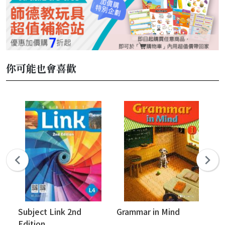
你可能也會喜歡
Subject Link 2nd
Grammar in Mind
R2
Edition
Ce