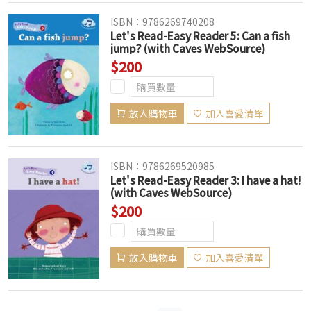
ISBN：9786269740208
Let's Read-Easy Reader 5: Can a fish
jump? (with Caves WebSource)
$200
放入購物車
加入喜愛清單
ISBN：9786269520985
Let's Read-Easy Reader 3: I have a hat!
(with Caves WebSource)
$200
放入購物車
加入喜愛清單