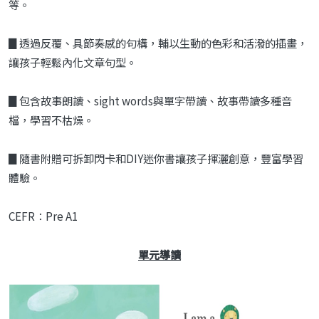
等。
▊透過反覆、具節奏感的句構，輔以生動的色彩和活潑的插畫，
讓孩子輕鬆內化文章句型。
▊包含故事朗讀、sight words與單字帶讀、故事帶讀多種音
檔，學習不枯燥。
▊隨書附贈可拆卸閃卡和DIY迷你書讓孩子揮灑創意，豐富學習
體驗。
CEFR：Pre A1
單元導讀