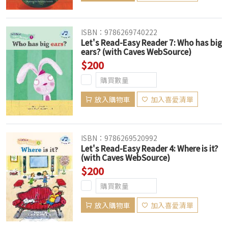
ISBN：9786269740222
Let's Read-Easy Reader 7: Who has big
ears? (with Caves WebSource)
$200
放入購物車
加入喜愛清單
ISBN：9786269520992
Let's Read-Easy Reader 4: Where is it?
(with Caves WebSource)
$200
放入購物車
加入喜愛清單