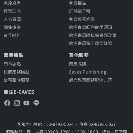
敦煌歲月
會員權益
經營理念
訂閱電子報
人力資源
會員服務條款
關係企業
敦煌會員紅利使用須知
合作夥伴
敦煌書局隱私權保護政策
敦煌書局電子商務條款
營業據點
其他服務
門市據點
圖書採購
校園服務據點
Caves Publishing
業務團隊服務
語言教育服務解決方案
關注E-CAVES
客服中心專線：02-8792-5024
/
傳真:02-8792-5037
服務時間：周一～周五09:00~12:00、13:00~18:00，週六、日及國