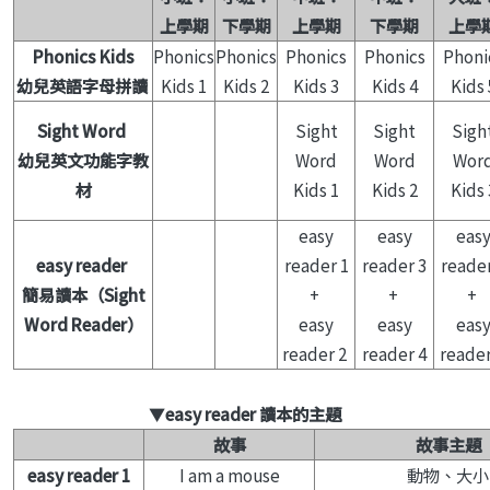
上學期
下學期
上學期
下學期
上學
Phonics Kids
Phonics
Phonics
Phonics
Phonics
Phoni
幼兒英語字母拼讀
Kids 1
Kids 2
Kids 3
Kids 4
Kids 
Sight Word
Sight
Sight
Sigh
幼兒英文功能字教
Word
Word
Wor
材
Kids 1
Kids 2
Kids 
easy
easy
eas
easy reader
reader 1
reader 3
reader
簡易讀本（Sight
+
+
+
Word Reader）
easy
easy
eas
reader 2
reader 4
reader
▼
easy reader 讀本的主題
故事
故事主題
easy reader 1
I am a mouse
動物、大小