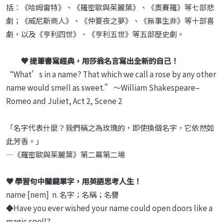
括：《哈姆雷特》、《羅密歐與茱麗葉》、《奧賽羅》等七部悲
劇；《威尼斯商人》、《仲夏夜之夢》、《無事生非》等十部喜
劇，以及《亨利四世》、《亨利五世》等五部歷史劇。
♥ 提筆書寫經典，用莎翁名言寫出全新的自己！
“What’s in a name? That which we call a rose by any other
name would smell as sweet.” 〜William Shakespeare–
Romeo and Juliet, Act 2, Scene 2
「名字代表什麼？我們稱之為玫瑰的，即使換個名字，它依然如
此芳香。」
—《羅密歐與茱麗葉》第二幕第二場
♥ 學習句中關鍵單字，用英語思考人生！
name [nеm] n. 名字；名稱；名譽
◆Have you ever wished your name could open doors like a
magic spell?