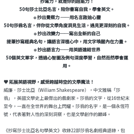
抄寫力，就是你的超能力！
50句莎士比亞名言，陪你書寫自我，學會英文。
⍟ 抄出覺察力 ──用名言啟迪心靈
50句莎翁名言，伴你從文學角度洞見生活，遇見更深刻的自我。
⍟ 抄出改變力──寫出全新的自己
提筆抄寫經典名句，讓語言深植心中，用文字喚醒內在力量。
⍟ 抄出語言力──用英語連結世界
50個英文單字，透過心智圖及例句深度學習，自然而然學會運
用。
♥ 拓展英語視野，感受跨越時空的文學魔法！
威廉．莎士比亞（William Shakespeare），中文雅稱「莎
翁」，英國文學史上最傑出的戲劇家。莎翁的文字，從16世紀末
至今，一直在全世界的舞台上閃耀。莎翁的名字，是一個永恆符
號，代表著對人性的深刻洞察，也是文學創作的巔峰。
《抄寫莎士比亞名句學英文》收錄22部莎翁名劇經典語錄，包