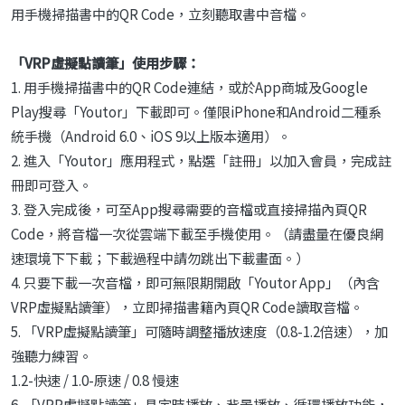
用手機掃描書中的QR Code，立刻聽取書中音檔。
「VRP虛擬點讀筆」使用步驟：
1. 用手機掃描書中的QR Code連結，或於App商城及Google
Play搜尋「Youtor」下載即可。僅限iPhone和Android二種系
統手機（Android 6.0、iOS 9以上版本適用）。
2. 進入「Youtor」應用程式，點選「註冊」以加入會員，完成註
冊即可登入。
3. 登入完成後，可至App搜尋需要的音檔或直接掃描內頁QR
Code，將音檔一次從雲端下載至手機使用。（請盡量在優良網
速環境下下載；下載過程中請勿跳出下載畫面。）
4. 只要下載一次音檔，即可無限期開啟「Youtor App」（內含
VRP虛擬點讀筆），立即掃描書籍內頁QR Code讀取音檔。
5. 「VRP虛擬點讀筆」可隨時調整播放速度（0.8-1.2倍速），加
強聽力練習。
1.2-快速 / 1.0-原速 / 0.8 慢速
6. 「VRP虛擬點讀筆」具定時播放、背景播放、循環播放功能，