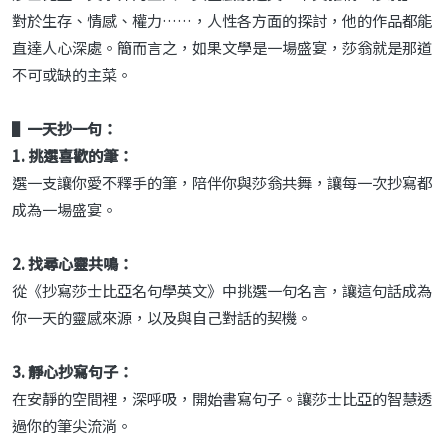
對於生存、情感、權力……，人性各方面的探討，他的作品都能
直達人心深處。簡而言之，如果文學是一場盛宴，莎翁就是那道
不可或缺的主菜。
▌一天抄一句：
1. 挑選喜歡的筆：
選一支讓你愛不釋手的筆，陪伴你與莎翁共舞，讓每一次抄寫都
成為一場盛宴。
2. 找尋心靈共鳴：
從《抄寫莎士比亞名句學英文》中挑選一句名言，讓這句話成為
你一天的靈感來源，以及與自己對話的契機。
3. 靜心抄寫句子：
在安靜的空間裡，深呼吸，開始書寫句子。讓莎士比亞的智慧透
過你的筆尖流淌。