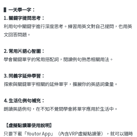
▌一天學一字：
1. 關鍵字提問思考：
利用句中關鍵字進行深度思考。練習用英文對自己提問，也用英
文回答問題。
2. 常用片語心智圖：
學會關鍵單字的常用搭配詞，閱讀例句熟悉相關用法。
3. 同義字延伸學習：
探索與關鍵單字相關的延伸單字，擴展你的英語詞彙量。
4. 生活化例句補充：
朗讀英語例句，在不知不覺間學會將單字應用於生活中。
【虛擬點讀筆使用說明】
只要下載「Youtor App」（內含VRP虛擬點讀筆），就可以隨時