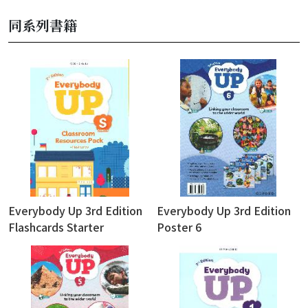
同系列書籍
Everybody Up 3rd Edition
Everybody Up 3rd Edition
Flashcards Starter
Poster 6