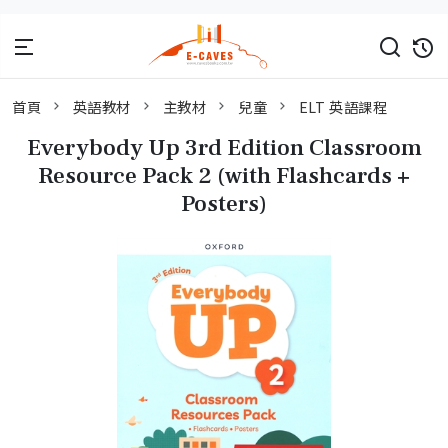
首頁
英語教材
主教材
兒童
ELT 英語課程
Everybody Up 3rd Edition Classroom
Resource Pack 2 (with Flashcards +
Posters)