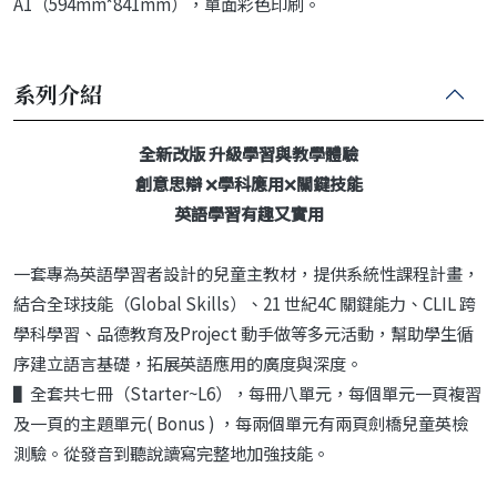
A1（594mm*841mm），單面彩色印刷。
系列介紹
全新改版 升級學習與教學體驗
創意思辯
❌
學科應用
❌
關鍵技能
英語學習有趣又實用
一套專為英語學習者設計的兒童主教材，提供系統性課程計畫，
結合全球技能（Global Skills）、21 世紀4C 關鍵能力、CLIL 跨
學科學習、品德教育及Project 動手做等多元活動，幫助學生循
序建立語言基礎，拓展英語應用的廣度與深度。
▌全套共七冊（Starter~L6），每冊八單元，每個單元一頁複習
及一頁的主題單元( Bonus ) ，每兩個單元有兩頁劍橋兒童英檢
測驗。從發音到聽說讀寫完整地加強技能。