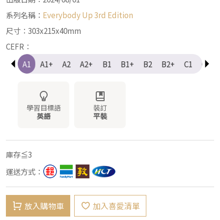
系列名稱：
Everybody Up 3rd Edition
尺寸：303x215x40mm
CEFR：
e-A1
A1
A1+
A2
A2+
B1
B1+
B2
B2+
C1
C1+
學習目標語
裝訂
英語
平裝
庫存≦3
運送方式：
放入購物車
加入喜愛清單