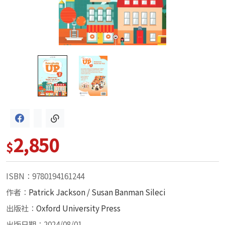
2,850
$
ISBN：9780194161244
作者：
Patrick Jackson / Susan Banman Sileci
出版社：
Oxford University Press
出版日期：2024/08/01