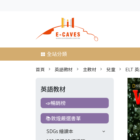
全站分類
首頁
英語教材
主教材
兒童
ELT 
英語教材
📣暢銷榜
📚敦煌嚴選書單
SDGs 繪讀本