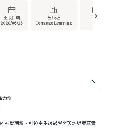
出版日期
出版社
冊數
2020/06/15
Cengage Learning
7
民力
🌎
!
的視覺刺激，引領學生透過學習英語認識真實