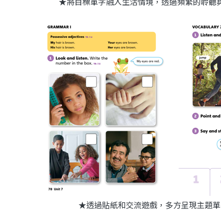
★將目標單字融入生活情境，透過頻繁的聆聽
★透過貼紙和交流遊戲，多方呈現主題單