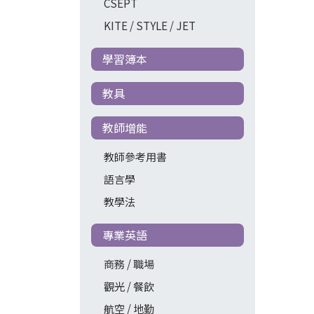
CSEPT
KITE / STYLE / JET
學習簿本
教具
教師增能
教師參考用書
語言學
教學法
專業英語
商務 / 職場
觀光 / 餐飲
航空 / 地勤