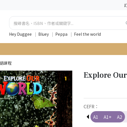
Hey Duggee
|
Bluey
|
Peppa
|
Feel the world
英語課程
Explore Our
CEFR：
Pre-A1
A1
A1+
A2