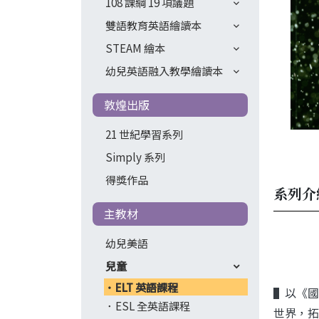
108 課綱 19 項議題
雙語教育英語繪讀本
STEAM 繪本
幼兒英語融入教學繪讀本
敦煌出版
21 世紀學習系列
Simply 系列
得獎作品
系列介
主教材
幼兒美語
兒童
ELT 英語課程
▌以《國
ESL 全英語課程
世界，拓