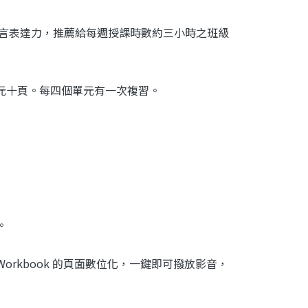
發音等語言表達力，推薦給每週授課時數約三小時之班級
單元十頁。每四個單元有一次複習。
。
mmar Workbook 的頁面數位化，一鍵即可撥放影音，