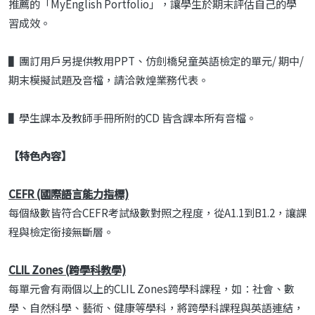
推薦的「MyEnglish Portfolio」，讓學生於期末評估自己的學
習成效。
▌團訂用戶另提供教用PPT、仿劍橋兒童英語檢定的單元/ 期中/
期末模擬試題及音檔，請洽敦煌業務代表。
▌學生課本及教師手冊所附的CD 皆含課本所有音檔。
【特色內容】
CEFR (國際語言能力指標)
每個級數皆符合CEFR考試級數對照之程度，從A1.1到B1.2，讓課
程與檢定銜接無斷層。
CLIL Zones (跨學科教學)
每單元會有兩個以上的CLIL Zones跨學科課程，如：社會、數
學、自然科學、藝術、健康等學科，將跨學科課程與英語連結，