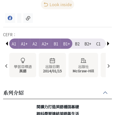
Look inside
CEFR：
e-A1
A1
A1+
A2
A2+
B1
B1+
B2
B2+
C1
C1+
學習目標語
出版日期
出版社
冊
英語
2014/01/15
McGraw-Hill
系列介紹
閱讀力打造英語穩固基礎
跨科學習連結英語與生活