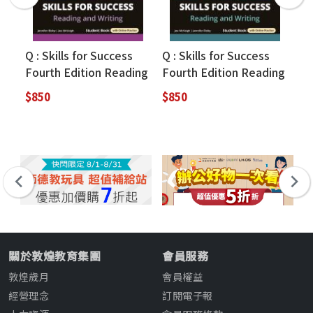
Q : Skills for Success
Q : Skills for Success
Li
Fourth Edition Reading
Fourth Edition Reading
Bo
& Writing Student Book
& Writing Student Book
$850
$850
$6
Intro (with Online
2 (with Online Practice)
Practice)
關於敦煌教育集團
會員服務
敦煌歲月
會員權益
經營理念
訂閱電子報