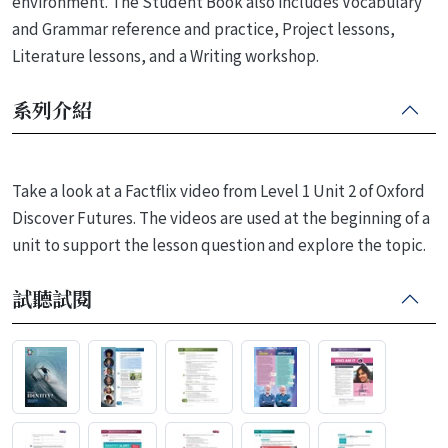
environment. The Student Book also includes Vocabulary
and Grammar reference and practice, Project lessons,
Literature lessons, and a Writing workshop.
系列介紹
Take a look at a Factflix video from Level 1 Unit 2 of Oxford
Discover Futures. The videos are used at the beginning of a
unit to support the lesson question and explore the topic.
試聽試閱