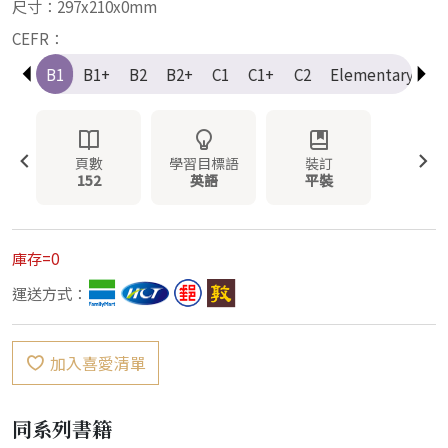
尺寸：297x210x0mm
CEFR：
A2+
B1
B1+
B2
B2+
C1
C1+
C2
Elementary
I
頁數
學習目標語
裝訂
152
英語
平裝
庫存=0
運送方式：
加入喜愛清單
同系列書籍