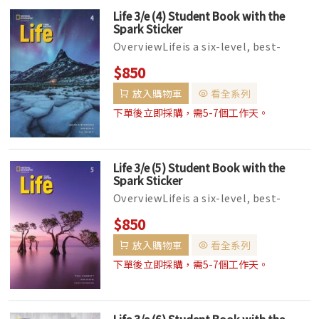
Life 3/e (4) Student Book with the
Spark Sticker
OverviewLifeis a six-level, best-
selling integrated-skills series with
$850
grammar and vocabulary for yo...
放入購物車
看全系列
下單後立即採購，需5-7個工作天。
Life 3/e (5) Student Book with the
Spark Sticker
OverviewLifeis a six-level, best-
selling integrated-skills series with
$850
grammar and vocabulary for yo...
放入購物車
看全系列
下單後立即採購，需5-7個工作天。
Life 3/e (6) Student Book with the