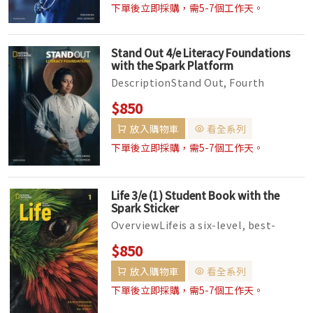
下單後立即採購，需5-7個工作天。
Stand Out 4/e Literacy Foundations
with the Spark Platform
DescriptionStand Out, Fourth
Edition is a seven-level, standards-
$850
based adult education program with
放入購物車
看全系列
...
下單後立即採購，需5-7個工作天。
Life 3/e (1) Student Book with the
Spark Sticker
OverviewLifeis a six-level, best-
selling integrated-skills series with
$850
grammar and vocabulary for yo...
放入購物車
看全系列
下單後立即採購，需5-7個工作天。