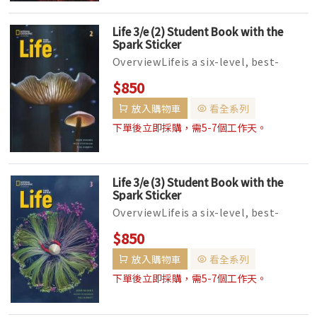
Life 3/e (2) Student Book with the
Spark Sticker
OverviewLifeis a six-level, best-
selling integrated-skills series with
$850
grammar and vocabulary for yo...
放入購物車
看全系列
下單後立即採購，需5-7個工作天。
Life 3/e (3) Student Book with the
Spark Sticker
OverviewLifeis a six-level, best-
selling integrated-skills series with
$850
grammar and vocabulary for yo...
放入購物車
看全系列
下單後立即採購，需5-7個工作天。