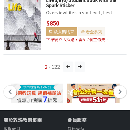
Spark Sticker
OverviewLifeis a six-level, best-
selling integrated-skills series with
$850
grammar and vocabulary for yo...
放入購物車
看全系列
下單後立即採購，需5-7個工作天。
2
122
/
關於敦煌教育集團
會員服務
敦煌歲月
會員權益