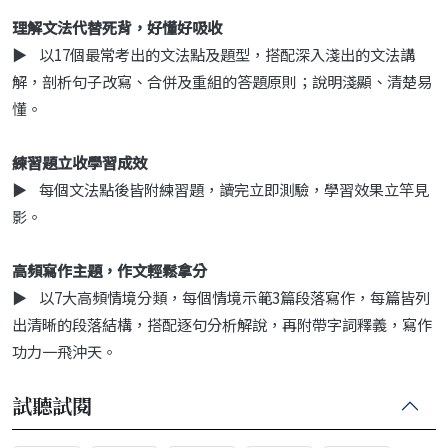
理解文法代替死背，好懂好吸收
▶ 以17個最常考出的文法點及題型，搭配深入淺出的文法講
解，剖析句子改寫、合併及重組的答題原則；說明淺顯、清楚易
懂。
練習題立收學習成效
▶ 每個文法點後皆附練習題，讀完立即測驗，學習效果立竿見
影。
高頻寫作主題，作文輕鬆拿分
▶ 以7大高頻情境分類，每個情境示範3篇段落寫作，每篇皆列
出清晰的段落結構，搭配逐句分析解說，再附帶字詞釋義，寫作
功力一飛沖天。
試聽試閱