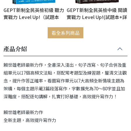
GEPT新制全民英檢初級 聽力
GEPT新制全民英檢中級 閱讀
實戰力 Level Up!（試題本
實戰力 Level Up!(試題本+詳
+詳解本）+1MP3 + QR
解本)
Code線上音檔
看全系列商品
產品介紹
賴世雄老師最新力作，全書深入淺出，句子改寫、句子合併及重
組單元以17個高頻文法點，搭配常考題型及練習題，釐清文法觀
念，提升作答正確率。看圖寫作單元以7大高頻全新情境主題為
架構，每個主題示範3篇段落寫作，字數擴充為70～80字並且加
深難度，搭配逐句講解，扎實打好基礎，高效提升寫作力！
賴世雄老師最新力作
全新主題，高效提升寫作力