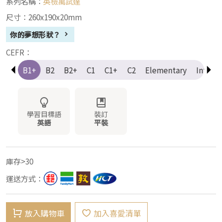
系列名稱：
英檢萬試達
尺寸：260x190x20mm
你的夢想形狀？
CEFR：
B1
B1+
B2
B2+
C1
C1+
C2
Elementary
Interm
學習目標語
裝訂
英語
平裝
庫存>30
運送方式：
放入購物車
加入喜愛清單