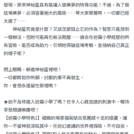
發現，原來神祕蛋具有能讓人做美夢的特殊功能！不過，為了做
這場美夢，必須冒著極大的風險……等大家察覺時，一切都已經
太遲了……
神祕蛋究竟是什麼？又該怎麼阻止它的作為？智恩只能想到
一個辦法，但她可能再也無法甦醒……過去在迷霧小學經歷的所
有冒險，能否成為助力，引領她突破這場考驗，並接納自己真正
的樣子呢？
閉上眼睛，躲進神祕蛋裡吧！
一切都將如你所願，討厭的事不再發生，
你，會想永遠留在那裡嗎？
★迫不及待進入迷霧小學了嗎？在令人心跳加速的刺激中，暢快
享受閱讀樂趣吧！
【迷霧小學特色1】細緻的場景描寫結合氛圍感十足的插畫，讓
你一不留神就深陷其中，在迷幻詭譎的世界裡探險，不可自拔。
【迷霧小學特色2】突顯I型人格主角獨有的魅力，即便個性害羞