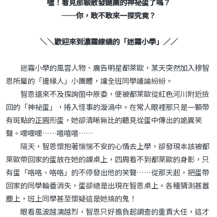
噓！看見那顆散發謎團的神祕蛋了嗎？
──你，敢不敢來一探究竟？
＼＼歡迎來到濃霧繚繞的「迷霧小學」／／
迷霧小學的風雲人物、廣告明星都萊歐，某天突然加入穆智
恩所屬的「邊緣人」小團體，讓全班同學議論紛紛。
智恩還來不及探詢箇中原委，便被都萊歐從紅色河川附近撿
回的「神祕蛋」，捲入怪事的漩渦中。在常人眼裡那只是一顆帶
有斑點的正圓形蛋，她卻清晰無比的聽見從蛋中傳出的詭異笑
聲。嘿嘿嘿……嘻嘻嘻……
隔天，智恩懷抱著惴惴不安的心情去上學，卻發現本該被都
萊歐帶回家的蛋放在她的課桌上，四周看不到都萊歐的身影，只
有蛋「咯咯、咯咯」的不停發出他的笑聲……從那天起，把蛋帶
回家的同學輪番消失，蛋卻總是出現在智恩桌上。各種猜測甚囂
塵上，班上同學甚至懷疑這是她搞的鬼！
眼看風波越演越烈，智恩只好擔負起調查的重責大任，這才