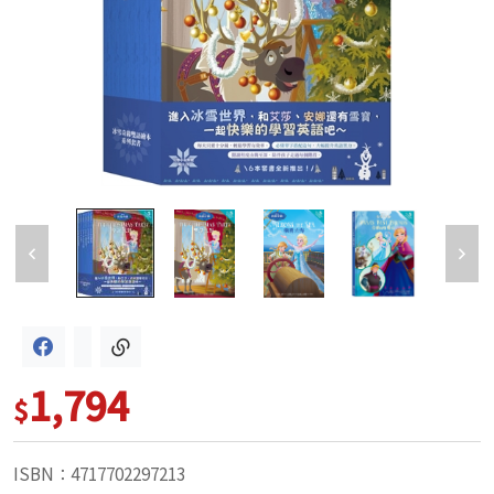
1,794
$
ISBN：4717702297213