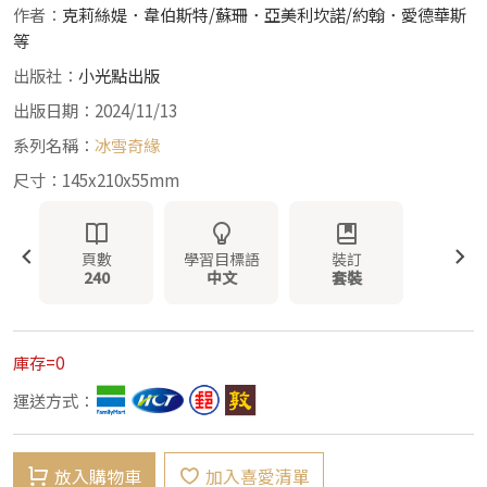
作者：
克莉絲媞．韋伯斯特/蘇珊．亞美利坎諾/約翰．愛德華斯
等
出版社：
小光點出版
出版日期：2024/11/13
系列名稱：
冰雪奇緣
尺寸：145x210x55mm
頁數
學習目標語
裝訂
240
中文
套裝
庫存=0
運送方式：
放入購物車
加入喜愛清單