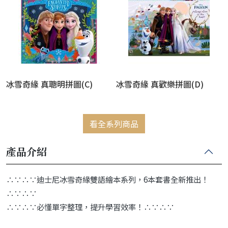
冰雪奇緣 真聰明拼圖(C)
冰雪奇緣 真歡樂拼圖(D)
看全系列商品
產品介紹
∴∵∴∵迪士尼冰雪奇緣雙語繪本系列，6本套書全新推出！
∴∵∴∵
∴∵∴∵必懂單字整理，提升學習效率！∴∵∴∵