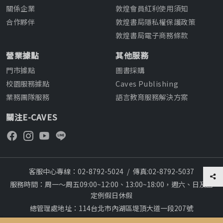
關係企業
敦煌會員紅利使用須知
合作夥伴
敦煌書局隱私權保護政策
敦煌書局電子商務條款
營業據點
其他服務
門市據點
圖書採購
校園服務據點
Caves Publishing
業務團隊服務
語言教育服務解決方案
關注E-CAVES
客服中心專線：02-8792-5024
/
傳真:02-8792-5037
服務時間：周一～周五09:00~12:00、13:00~18:00，週六、日及國
定例假日休假
總管理處地址：114台北市內湖區堤頂大道一段207號
本網站建議採用chrome瀏覽器,瀏覽更順暢