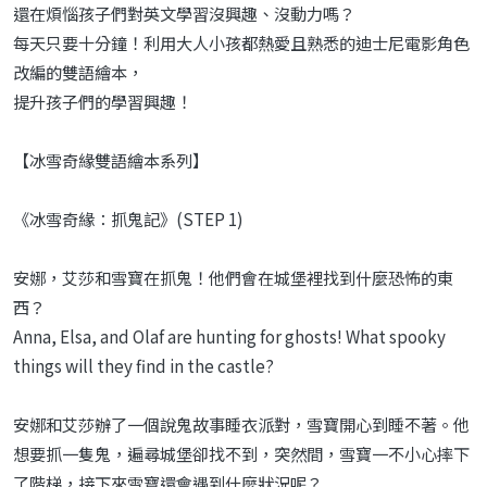
還在煩惱孩子們對英文學習沒興趣、沒動力嗎？
每天只要十分鐘！利用大人小孩都熱愛且熟悉的迪士尼電影角色
改編的雙語繪本，
提升孩子們的學習興趣！
【冰雪奇緣雙語繪本系列】
《冰雪奇緣：抓鬼記》(STEP 1)
安娜，艾莎和雪寶在抓鬼！他們會在城堡裡找到什麼恐怖的東
西？
Anna, Elsa, and Olaf are hunting for ghosts! What spooky
things will they find in the castle?
安娜和艾莎辦了一個說鬼故事睡衣派對，雪寶開心到睡不著。他
想要抓一隻鬼，遍尋城堡卻找不到，突然間，雪寶一不小心摔下
了階梯，接下來雪寶還會遇到什麼狀況呢？