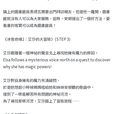
鎮上的圖書館員奧德瓦爾要出門拜訪親友，但是他一離開，圖書
館就沒有人可以為大家服務，這時，安娜提出了一個好方法，愛
看書的雪寶可以成為圖書館員！
《冰雪奇緣2：艾莎的大冒險》(STEP 3)
艾莎跟隨著一個神祕的聲音北上尋找她擁有魔力的原因。
Elsa follows a mysterious voice north on a quest to discover
why she has magic powers!
艾莎對自身擁有的魔力充滿疑問，
於是她想起小時候媽媽唱給她和妹妹安娜聽的歌曲中，
提到了一條能解答所有問題的神祕河流。
為了尋找那條河流，艾莎踏上了冒險旅程……