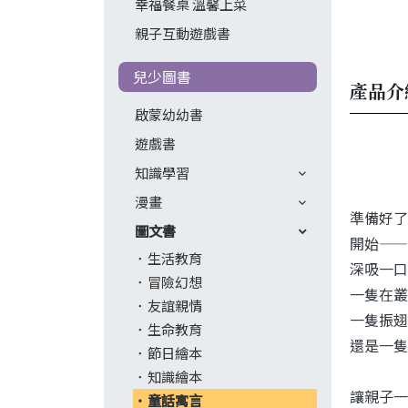
幸福餐桌 溫馨上菜
親子互動遊戲書
兒少圖書
產品介
啟蒙幼幼書
遊戲書
知識學習
漫畫
準備好了
圖文書
開始——
生活教育
深吸一口
冒險幻想
一隻在叢
友誼親情
一隻振翅
生命教育
還是一隻
節日繪本
知識繪本
讓親子一
童話寓言