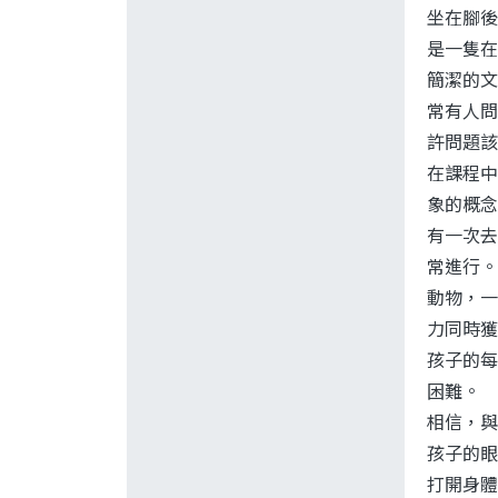
坐在腳後
是一隻在
簡潔的文
常有人問
許問題該
在課程中
象的概念
有一次去
常進行。
動物，一
力同時獲
孩子的每
困難。
相信，與
孩子的眼
打開身體