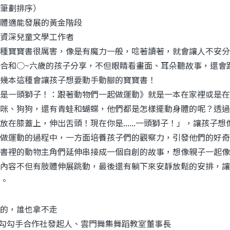
筆劃排序）
體適能發展的黃金階段
資深兒童文學工作者
寶寶書很厲害，像是有魔力一般，唸著讀著，就會讓人不安分
合和○~六歲的孩子分享，不但眼睛看畫面、耳朵聽故事，還會
幾本這種會讓孩子想要動手動腳的寶寶書！
一頭獅子！：跟著動物們一起做運動》就是一本在家裡或是在
咪、狗狗，還有青蛙和蝴蝶，他們都是怎樣擺動身體的呢？透過
放在膝蓋上，伸出舌頭！現在你是......一頭獅子！」，讓孩
做運動的過程中，一方面培養孩子們的觀察力，引發他們的好奇
書裡的動物主角們延伸串接成一個自創的故事，想像親子一起像
內容不但有肢體伸展跳動，最後還有躺下來安靜放鬆的安排，讓
。
的，誰也拿不走
| 勾勾手合作社發起人、雲門舞集舞蹈教室董事長