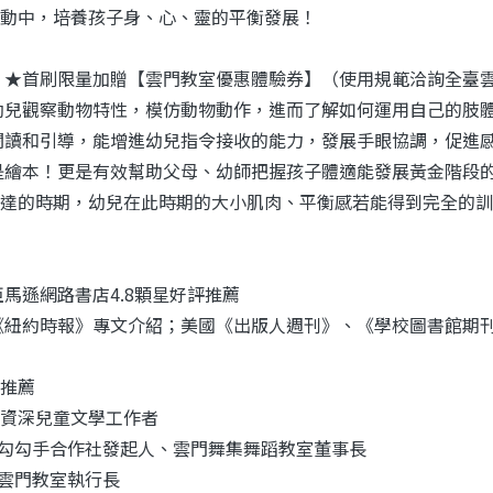
動中，培養孩子身、心、靈的平衡發展！
 ★首刷限量加贈【雲門教室優惠體驗券】（使用規範洽詢全臺
幼兒觀察動物特性，模仿動物動作，進而了解如何運用自己的肢
閱讀和引導，能增進幼兒指令接收的能力，發展手眼協調，促進
是繪本！更是有效幫助父母、幼師把握孩子體適能發展黃金階段的
達的時期，幼兒在此時期的大小肌肉、平衡感若能得到完全的訓
亞馬遜網路書店4.8顆星好評推薦
《紐約時報》專文介紹；美國《出版人週刊》、《學校圖書館期
推薦
資深兒童文學工作者
| 勾勾手合作社發起人、雲門舞集舞蹈教室董事長
| 雲門教室執行長