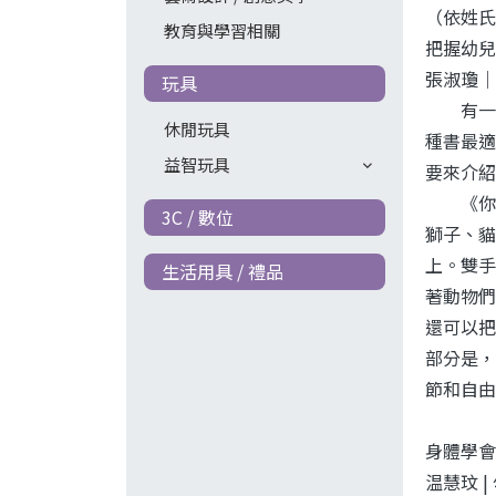
（依姓氏
教育與學習相關
把握幼兒
張淑瓊｜
玩具
有一種
休閒玩具
種書最適
益智玩具
要來介紹
《你是
3C / 數位
獅子、貓
上。雙手
生活用具 / 禮品
著動物們
還可以把
部分是，
節和自由
身體學會
温慧玟 