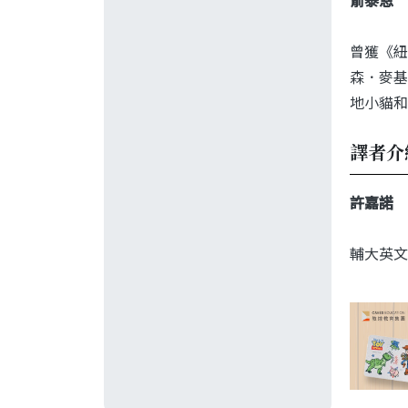
俞泰恩
曾獲《紐
森．麥基合
地小貓和
譯者介
許嘉諾
輔大英文