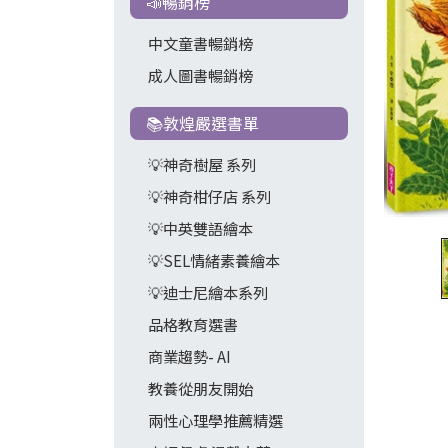
📣暢銷榜
中文童書暢銷榜
成人圖書暢銷榜
📚敦煌嚴選書單
💡神奇樹屋 系列
💡神奇柑仔店 系列
💡中英雙語繪本
💡SEL情緒素養繪本
💡迪士尼繪本系列
品格教育選書
商業趨勢- AI
教養從朋友開始
兩性心理學推薦精選