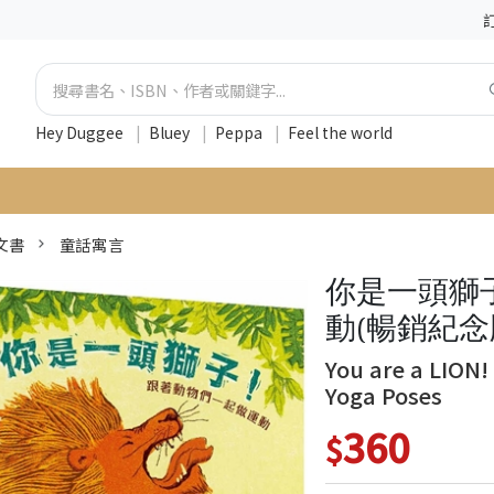
Hey Duggee
|
Bluey
|
Peppa
|
Feel the world
文書
童話寓言
你是一頭獅
動(暢銷紀念
You are a LION!
Yoga Poses
360
$