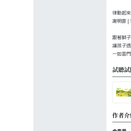
律動起來
謝明霏 
跟著獅子
讓孩子透
一如雲門
試聽試
作者介