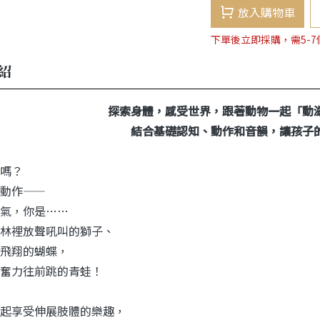
放入購物車
下單後立即採購，需5-
紹
探索身體，感受世界，跟著動物一起「動
結合基礎認知、動作和音韻，讓孩子
嗎？
動作——
氣，你是……
林裡放聲吼叫的獅子、
飛翔的蝴蝶，
奮力往前跳的青蛙！
起享受伸展肢體的樂趣，