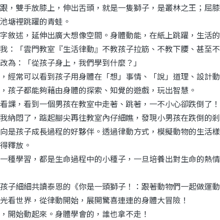
跟，雙手放膝上，伸出舌頭，就是一隻獅子，是叢林之王；屈膝
池塘裡跳躍的青蛙。
字敘述，延伸出廣大想像空間。身體動能，在紙上跳躍，生活的
我：「雲門教室『生活律動』不教孩子拉筋、不教下腰、甚至不
改為：「從孩子身上，我們學到什麼？」
，經常可以看到孩子用身體在「想」事情、「說」道理、設計動
，孩子都能夠藉由身體的探索、知覺的遊戲，玩出智慧。
看課，看到一個男孩在教室中走著、跳著，一不小心卻跌倒了！
我納悶了，踮起腳尖再往教室內仔細瞧，發現小男孩在跌倒的剎
向是孩子成長過程的好夥伴。透過律動方式，模擬動物的生活樣
得釋放。
一種學習，都是生命過程中的小種子，一旦培養出對生命的熱情
孩子細細共讀泰恩的《你是一頭獅子！：跟著動物們一起做運動
光看世界，從律動開始，展開驚喜連連的身體大冒險！
，開始動起來。身體學會的，誰也拿不走！