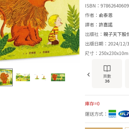
ISBN：97862640609
作者：
俞泰恩
譯者：
許嘉諾
出版社：
親子天下股
出版日期：2024/12/
尺寸：250x230x10
頁數
36
庫存=0
運送方式：