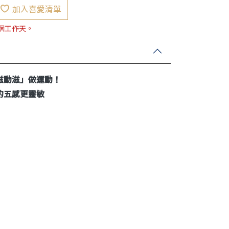
加入喜愛清單
7個工作天。
滋動滋」做運動！
的五感更靈敏