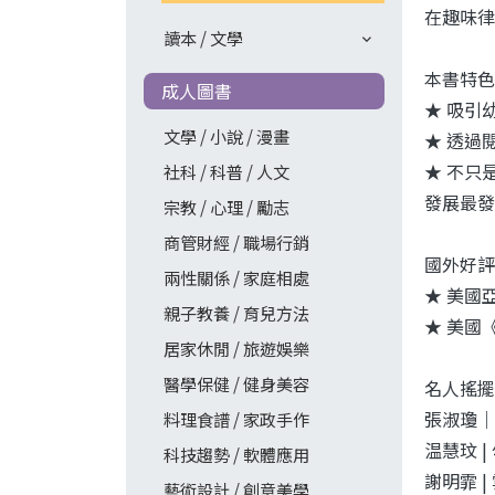
在趣味律
讀本 / 文學
本書特色
成人圖書
★ 吸引
文學 / 小說 / 漫畫
★ 透過
★ 不只
社科 / 科普 / 人文
發展最發
宗教 / 心理 / 勵志
商管財經 / 職場行銷
國外好評
兩性關係 / 家庭相處
★ 美國
親子教養 / 育兒方法
★ 美國
居家休閒 / 旅遊娛樂
醫學保健 / 健身美容
名人搖擺
張淑瓊｜
料理食譜 / 家政手作
温慧玟 
科技趨勢 / 軟體應用
謝明霏 
藝術設計 / 創意美學