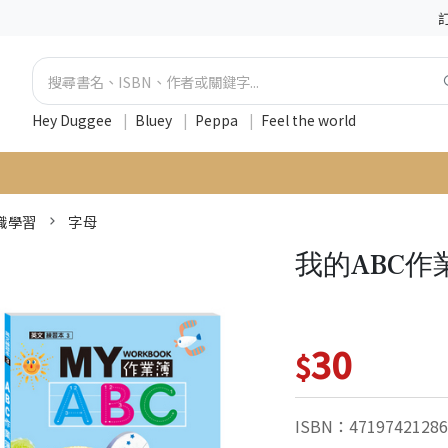
Hey Duggee
|
Bluey
|
Peppa
|
Feel the world
識學習
字母
我的ABC作
30
$
ISBN：47197421286