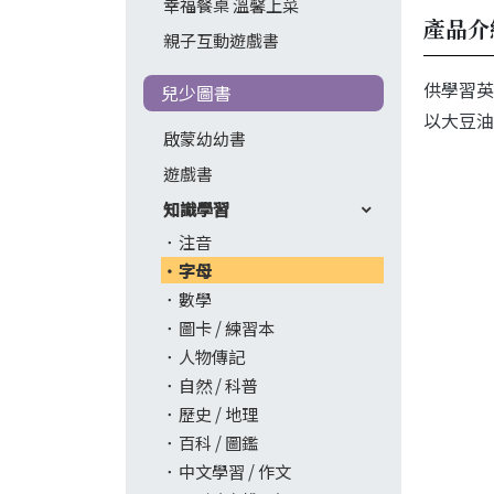
幸福餐桌 溫馨上菜
產品介
親子互動遊戲書
供學習英
兒少圖書
以大豆油
啟蒙幼幼書
遊戲書
知識學習
注音
字母
數學
圖卡 / 練習本
人物傳記
自然 / 科普
歷史 / 地理
百科 / 圖鑑
中文學習 / 作文