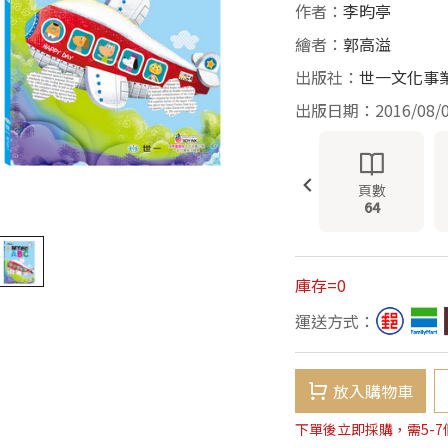
作者：
李昀亭
繪者：
郭高溢
出版社：
世一文化事
出版日期：2016/08/
頁數
64
庫存=0
運送方式：
放入購物車
下單後立即採購，需5-