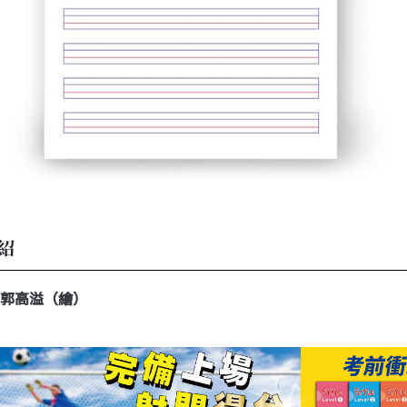
紹
郭高溢（繪）