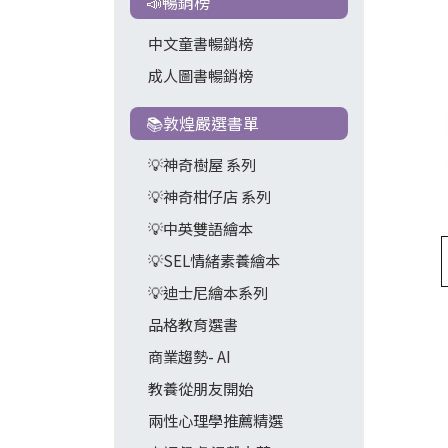
📣暢銷榜
中文童書暢銷榜
成人圖書暢銷榜
📚敦煌嚴選書單
💡神奇樹屋 系列
💡神奇柑仔店 系列
💡中英雙語繪本
💡SEL情緒素養繪本
💡迪士尼繪本系列
品格教育選書
商業趨勢- AI
教養從朋友開始
兩性心理學推薦精選