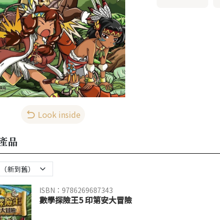
Look inside
產品
ISBN：9786269687343
數學探險王5 印第安大冒險