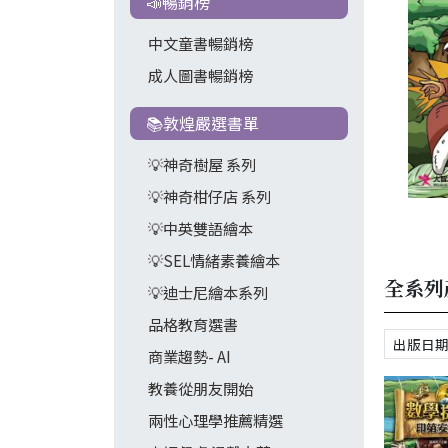
📣暢銷榜
中文童書暢銷榜
成人圖書暢銷榜
📚敦煌嚴選書單
💡神奇樹屋 系列
💡神奇柑仔店 系列
💡中英雙語繪本
💡SEL情緒素養繪本
全系列
💡迪士尼繪本系列
品格教育選書
商業趨勢- AI
教養從朋友開始
兩性心理學推薦精選