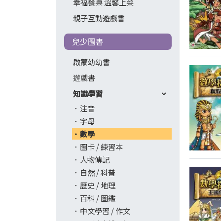
幸福餐桌 溫馨上菜
親子互動遊戲書
兒少圖書
啟蒙幼幼書
遊戲書
知識學習
注音
字母
數學
圖卡 / 練習本
人物傳記
自然 / 科普
歷史 / 地理
百科 / 圖鑑
中文學習 / 作文