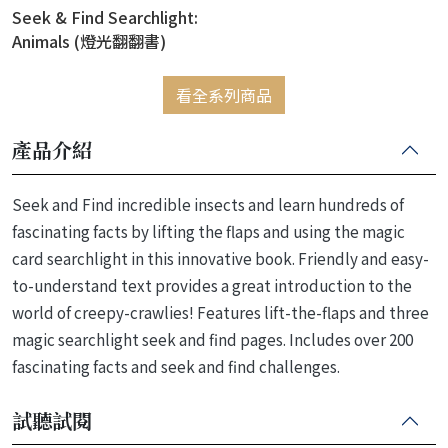
Seek & Find Searchlight:
Animals (燈光翻翻書)
看全系列商品
產品介紹
Seek and Find incredible insects and learn hundreds of
fascinating facts by lifting the flaps and using the magic
card searchlight in this innovative book. Friendly and easy-
to-understand text provides a great introduction to the
world of creepy-crawlies! Features lift-the-flaps and three
magic searchlight seek and find pages. Includes over 200
fascinating facts and seek and find challenges.
試聽試閱