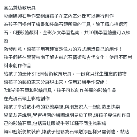
高品質幼教玩具
彩繪鵝卵石手作套組讓孩子在室內室外都可以進行創作
為孩子們提供了繪畫和裝飾石頭所需的工具，除了精心挑選河
石，6種彩繪顏料，全彩英文學習指南，共10個學習繪畫可以練
習
激發創意，讓孩子用有趣富想像力的方式創造自己的創作！
孩子們將在學習指南了解史前岩石藝術和古代文化，使用不同材
料來創作作品
給孩子的最棒STEM藝術教育玩具，一份寶貝終生難忘的禮物
讓孩子的藝術家天分展現出來，使用彩繪手作套組！
7塊光滑石頭和彩繪用具，孩子可以創作美麗的彩繪作品
在光滑石頭上彩繪創作
讓孩子享受數小時的彩繪樂趣,與朋友家人一起創造更快樂
兒童友善說明,學習指南的繪圖說明易於了解,讓孩子專注創作自
己的彩繪石頭,包括青蛙跟蝸牛等10種不同生物彩繪
轉印貼紙便於裝飾,讓孩子輕鬆為石頭增添圖樣只需剝離、黏貼