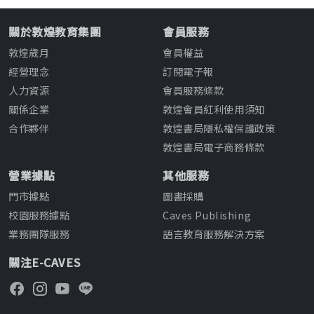
關於敦煌教育集團
會員服務
敦煌歲月
會員權益
經營理念
訂閱電子報
人力資源
會員服務條款
關係企業
敦煌會員紅利使用須知
合作夥伴
敦煌書局隱私權保護政策
敦煌書局電子商務條款
營業據點
其他服務
門市據點
圖書採購
校園服務據點
Caves Publishing
業務團隊服務
語言教育服務解決方案
關注E-CAVES