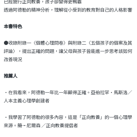
已經施行正向教養，孩子卻變得更鴨霸
透過阿德勒的精神分析，理解從小受到的教育對自己的人格影響
本書特色
●收錄附錄一〈個體心理問卷〉與附錄二〈五個孩子的個案及其
評論〉，提出正確的問題，讓父母與孩子皆能進一步思考該如何
改善現況
推薦人
•在我看來，阿德勒一年比一年顯得正確。――亞伯拉罕•馬斯洛／
人本主義心理學創建者
•我學習了阿德勒的很多內容，這是「正向教養」的一個心理學
來源。――簡•尼爾森 ／正向教養提倡者