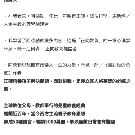
•在我看來，阿德勒一年比一年顯得正確。――亞伯拉罕•馬斯洛／
人本主義心理學創建者
•我學習了阿德勒的很多內容，這是「正向教養」的一個心理學
來源。――簡•尼爾森 ／正向教養提倡者
•阿德勒思想擁有改變人一生的力量。――岸見一郎／《被討厭的勇
氣》作者
正確培養孩子解決問題、面對挑戰，是建立其人格基礎的必經之
路。
全球數億父母、教師奉行的兒童教養經典
暢銷近百年，當今西方主流親子教育思想
譯成50種語言，暢銷5000萬冊，解決無數日常養育難題