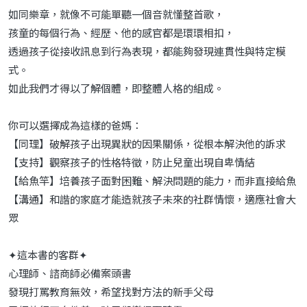
如同樂章，就像不可能單聽一個音就懂整首歌，
孩童的每個行為、經歷、他的感官都是環環相扣，
透過孩子從接收訊息到行為表現，都能夠發現連貫性與特定模
式。
如此我們才得以了解個體，即整體人格的組成。
你可以選擇成為這樣的爸媽：
【同理】破解孩子出現異狀的因果關係，從根本解決他的訴求
【支持】觀察孩子的性格特徵，防止兒童出現自卑情結
【給魚竿】培養孩子面對困難、解決問題的能力，而非直接給魚
【溝通】和諧的家庭才能造就孩子未來的社群情懷，適應社會大
眾
✦這本書的客群✦
心理師、諮商師必備案頭書
發現打罵教育無效，希望找對方法的新手父母