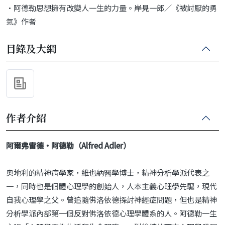
•阿德勒思想擁有改變人一生的力量。――岸見一郎／《被討厭的勇
氣》作者
目錄及大綱
作者介紹
阿爾弗雷德‧阿德勒（Alfred Adler）
奥地利的精神病學家，維也納醫學博士，精神分析學派代表之
一，同時也是個體心理學的創始人，人本主義心理學先驅，現代
自我心理學之父。曾追隨佛洛依德探討神經症問題，但也是精神
分析學派內部第一個反對佛洛依德心理學體系的人。阿德勒一生