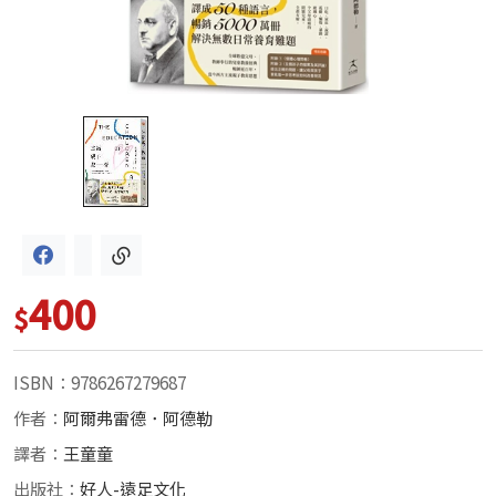
400
$
ISBN：9786267279687
作者：
阿爾弗雷德．阿德勒
譯者：
王童童
出版社：
好人-遠足文化