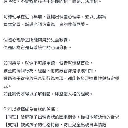
有時候，不會教育孩子不是你的錯，而是方法用錯。
阿德勒早在近百年前，就提出個體心理學，並以此撰寫
這本父母、輔導老師信奉為圭臬的教養巨著。
個體心理學之所能夠用於兒童教養，
便是因為它是有系統性的心理分析。
如同樂章，就像不可能單聽一個音就懂整首歌，
孩童的每個行為、經歷、他的感官都是環環相扣，
透過孩子從接收訊息到行為表現，都能夠發現連貫性與特定模
式。
如此我們才得以了解個體，即整體人格的組成。
你可以選擇成為這樣的爸媽：
【同理】破解孩子出現異狀的因果關係，從根本解決他的訴求
【支持】觀察孩子的性格特徵，防止兒童出現自卑情結