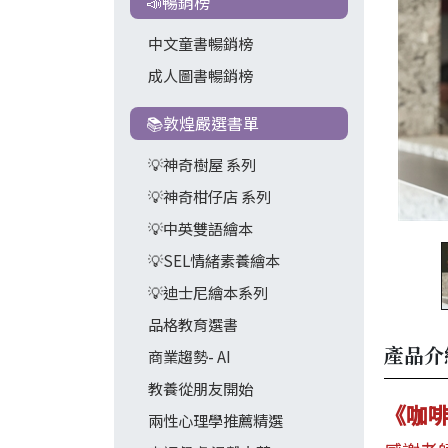
📣暢銷榜
中文童書暢銷榜
成人圖書暢銷榜
📚敦煌嚴選書單
💡神奇樹屋 系列
💡神奇柑仔店 系列
💡中英雙語繪本
💡SEL情緒素養繪本
💡迪士尼繪本系列
品格教育選書
產品介
商業趨勢- AI
教養從朋友開始
《咖啡交
兩性心理學推薦精選