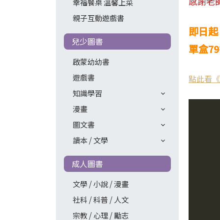
感謝老
幸福餐桌 溫馨上菜
親子互動遊戲書
即日起
兒少圖書
單盒7
啟蒙幼幼書
遊戲書
點此看《
知識學習
漫畫
圖文書
讀本 / 文學
成人圖書
文學 / 小說 / 漫畫
社科 / 科普 / 人文
宗教 / 心理 / 勵志