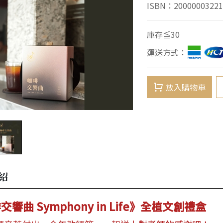
ISBN：20000003221
庫存≦30
運送方式：
放入購物車
紹
響曲 Symphony in Life》全植文創禮盒